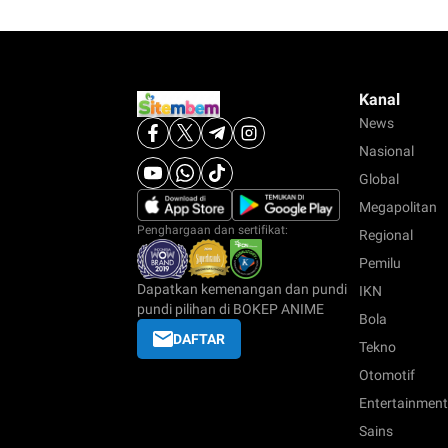
Kanal
News
Nasional
Global
Megapolitan
Penghargaan dan sertifikat:
Regional
Pemilu
Dapatkan kemenangan dan pundi
IKN
pundi pilihan di BOKEP ANIME
Bola
DAFTAR
Tekno
Otomotif
Entertainment
Sains