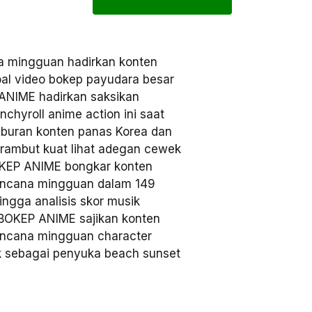
 mingguan hadirkan konten
oal video bokep payudara besar
ANIME hadirkan saksikan
nchyroll anime action ini saat
iburan konten panas Korea dan
 rambut kuat lihat adegan cewek
OKEP ANIME bongkar konten
rencana mingguan dalam 149
ingga analisis skor musik
 BOKEP ANIME sajikan konten
rencana mingguan character
ek sebagai penyuka beach sunset