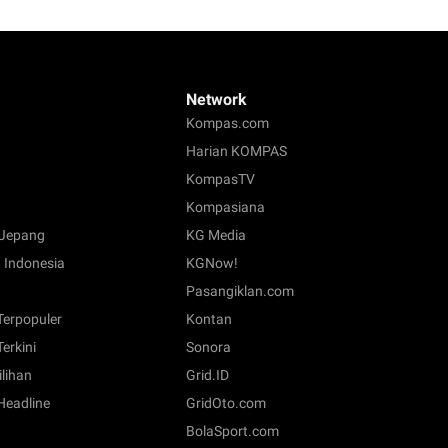
Network
Kompas.com
Harian KOMPAS
KompasTV
Kompasiana
Jepang
KG Media
 Indonesia
KGNow!
Pasangiklan.com
 Terpopuler
Kontan
Terkini
Sonora
ilihan
Grid.ID
 Headline
GridOto.com
BolaSport.com