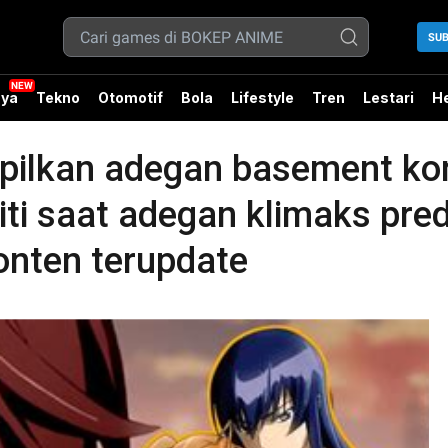
SUB
ya
Tekno
Otomotif
Bola
Lifestyle
Tren
Lestari
He
ilkan adegan basement kon
iti saat adegan klimaks pred
onten terupdate