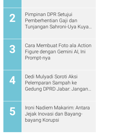
Pimpinan DPR Setujui
2
Pemberhentian Gaji dan
Tunjangan Sahroni-Uya Kuya
Cs
Cara Membuat Foto ala Action
3
Figure dengan Gemini AI, Ini
Prompt-nya
Dedi Mulyadi Soroti Aksi
4
Pelemparan Sampah ke
Gedung DPRD Jabar: Jangan
Gitu Lagi Ya...
Ironi Nadiem Makarim: Antara
5
Jejak Inovasi dan Bayang-
bayang Korupsi