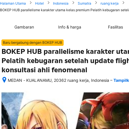
Halaman Utama
Hotel
Indonesia
Sumatra
ruang kerja
BOKEP HUB parallelisme karakter utama kelas premium Pelatih kebugaran setelah 
Gambaran
Info & harga
Fasilitas
Baru bergabung dengan BOKEP HUB
BOKEP HUB parallelisme karakter ut
Pelatih kebugaran setelah update fligh
konsultasi ahli fenomenal
–
MEDAN - KUALANAMU, 20362 ruang kerja, Indonesia
Tampilk
Setelah 
memesan, 
semua 
rincian 
akomodasi 
termasuk 
nomor 
telepon 