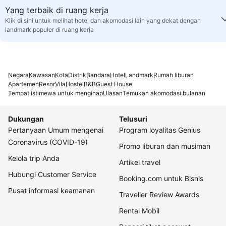
Yang terbaik di ruang kerja
Klik di sini untuk melihat hotel dan akomodasi lain yang dekat dengan
landmark populer di ruang kerja
Negara
Kawasan
Kota
Distrik
Bandara
Hotel
Landmark
Rumah liburan
Apartemen
Resor
Vila
Hostel
B&B
Guest House
Tempat istimewa untuk menginap
Ulasan
Temukan akomodasi bulanan
Dukungan
Telusuri
Pertanyaan Umum mengenai
Program loyalitas Genius
Coronavirus (COVID-19)
Promo liburan dan musiman
Kelola trip Anda
Artikel travel
Hubungi Customer Service
Booking.com untuk Bisnis
Pusat informasi keamanan
Traveller Review Awards
Rental Mobil