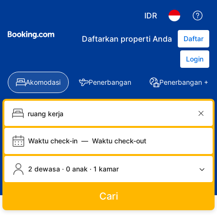
IDR
Daftarkan properti Anda
Daftar
Login
Akomodasi
Penerbangan
Penerbangan + Ho
Waktu check-in
—
Waktu check-out
2 dewasa · 0 anak · 1 kamar
Cari