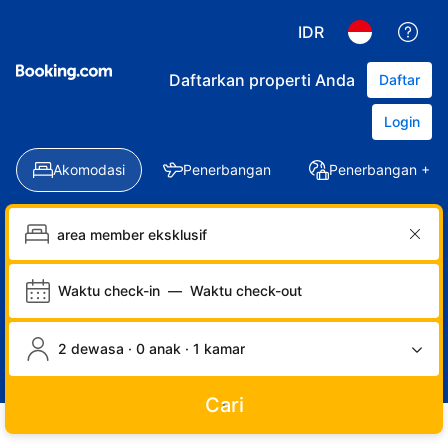
IDR
Daftarkan properti Anda
Daftar
Login
Akomodasi
Penerbangan
Penerbangan + Ho
Waktu check-in
—
Waktu check-out
2 dewasa · 0 anak · 1 kamar
Cari