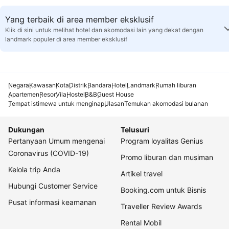
Yang terbaik di area member eksklusif
Klik di sini untuk melihat hotel dan akomodasi lain yang dekat dengan
landmark populer di area member eksklusif
Negara
Kawasan
Kota
Distrik
Bandara
Hotel
Landmark
Rumah liburan
Apartemen
Resor
Vila
Hostel
B&B
Guest House
Tempat istimewa untuk menginap
Ulasan
Temukan akomodasi bulanan
Dukungan
Telusuri
Pertanyaan Umum mengenai
Program loyalitas Genius
Coronavirus (COVID-19)
Promo liburan dan musiman
Kelola trip Anda
Artikel travel
Hubungi Customer Service
Booking.com untuk Bisnis
Pusat informasi keamanan
Traveller Review Awards
Rental Mobil