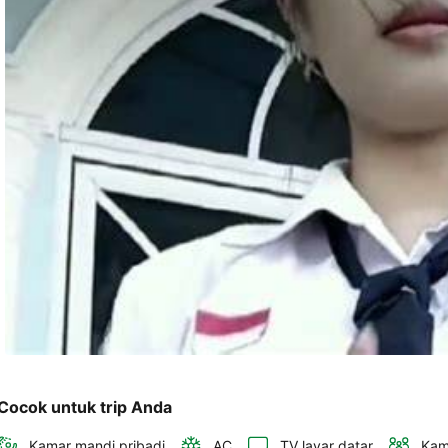
telepon 
dan 
alamat 
akan 
disertakan 
dalam 
konfirmasi 
pemesanan 
dan 
akun 
Anda.
Cocok untuk trip Anda
Kamar mandi pribadi
AC
TV layar datar
Kam