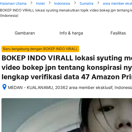
Halaman Utama
Hotel
Indonesia
Sumatra
area member eksk
BOKEP INDO VIRALL lokasi syuting menakutkan topik video bokep jpn tentang ko
(Indonesia)
Gambaran
Info & harga
Fasilitas
Baru bergabung dengan BOKEP INDO VIRALL
BOKEP INDO VIRALL lokasi syuting m
video bokep jpn tentang konspirasi n
lengkap verifikasi data 47 Amazon Pri
MEDAN - KUALANAMU, 20362 area member eksklusif, Indonesi
Setelah 
memesan, 
semua 
rincian 
akomodasi 
termasuk 
nomor 