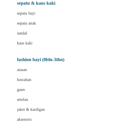
Beauty Barn
sepatu & kaus kaki
Bio Oil
sepatu bayi
Biolane
sepatu anak
Bite Fighters
sandal
Bizzi Growin
kaus kaki
Blackmores
fashion bayi (0bln-3thn)
Blooming Marvellous
atasan
Bonnels
bawahan
Bravado
gaun
Bruder
setelan
Brush Baby
jaket & kardigan
Buds Organics
aksesoris
Bugaboo
Buggygear