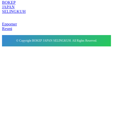
BOKEP
JAPAN
SELINGKUH
Epporner
Resmi
© Copyright BOKEP JAPAN SELINGKUH. All Rights Reserved.