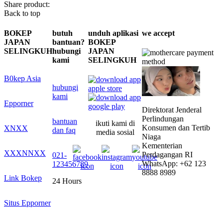
Share product:
Back to top
BOKEP
butuh
unduh aplikasi
we accept
JAPAN
bantuan?
BOKEP
SELINGKUH
hubungi
JAPAN
kami
SELINGKUH
B0kep Asia
hubungi
kami
Epporner
Direktorat Jenderal
Perlindungan
bantuan
ikuti kami di
Konsumen dan Tertib
XNXX
dan faq
media sosial
Niaga
Kementerian
XXXNNXX
Perdagangan RI
021-
WhatsApp: +62 123
123456789
8888 8989
Link Bokep
24 Hours
Situs Epporner