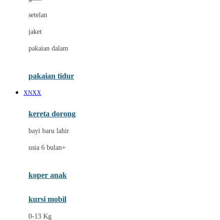
Dae Organics
setelan
Docare
jaket
Doona
pakaian dalam
Down To Earth
Drew
pakaian tidur
Dr. Brown's
XNXX
E
kereta dorong
ELC
bayi baru lahir
Ergobaby
usia 6 bulan+
Expert Care
koper anak
Ezyroller
kursi mobil
F
0-13 Kg