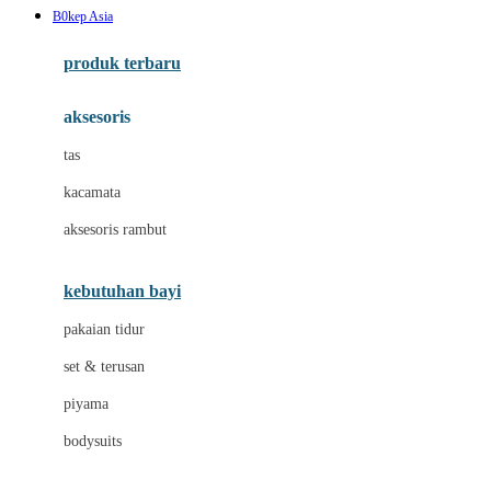
B0kep Asia
Azetabio
produk terbaru
B
aksesoris
Baabaasheepz
tas
Babiators
kacamata
Baby Dove
aksesoris rambut
Baby Jogger
Baby Rovega
kebutuhan bayi
Babybee
pakaian tidur
Banana Boat
set & terusan
Banz
piyama
Barbie
bodysuits
Beaba