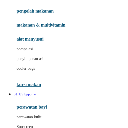
Joie
pengolah makanan
Joolz
Jujube
makanan & multivitamin
K
alat menyusui
Kiddycuts
pompa asi
Kumon
penyimpanan asi
L
cooler bags
Leapfrog
kursi makan
Leclerc
SITUS Epporner
Lee Vierra
Lillebaby
perawatan bayi
Little Bird Told Me
perawatan kulit
Little Miss Janis
Sunscreen