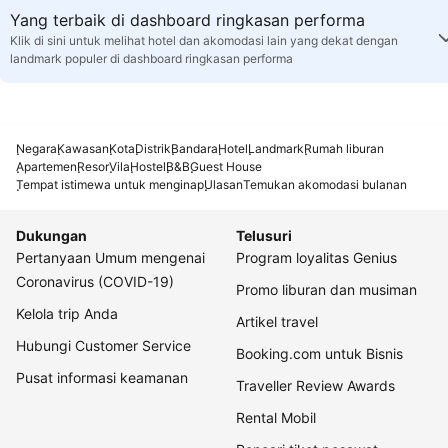
Yang terbaik di dashboard ringkasan performa
Klik di sini untuk melihat hotel dan akomodasi lain yang dekat dengan
landmark populer di dashboard ringkasan performa
Negara
Kawasan
Kota
Distrik
Bandara
Hotel
Landmark
Rumah liburan
Apartemen
Resor
Vila
Hostel
B&B
Guest House
Tempat istimewa untuk menginap
Ulasan
Temukan akomodasi bulanan
Dukungan
Telusuri
Pertanyaan Umum mengenai
Program loyalitas Genius
Coronavirus (COVID-19)
Promo liburan dan musiman
Kelola trip Anda
Artikel travel
Hubungi Customer Service
Booking.com untuk Bisnis
Pusat informasi keamanan
Traveller Review Awards
Rental Mobil