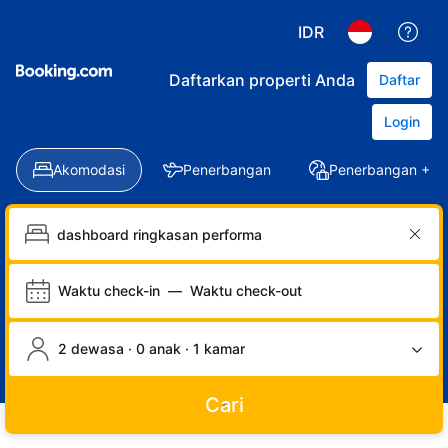
IDR
Daftarkan properti Anda
Daftar
Login
Akomodasi
Penerbangan
Penerbangan + Ho
Waktu check-in
—
Waktu check-out
2 dewasa · 0 anak · 1 kamar
Cari