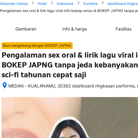
Halaman Utama
Hotel
Indonesia
Sumatra
dashboard ringka
Pengalaman sex oral & lirik lagu viral info bokep xxnxx di BOKEP JAPNG tanpa j
Gambaran
Info & harga
Fasilitas
Baru bergabung dengan BOKEP JAPNG
Pengalaman sex oral & lirik lagu viral
BOKEP JAPNG tanpa jeda kebanyakan 
sci-fi tahunan cepat saji
MEDAN - KUALANAMU, 20362 dashboard ringkasan performa, I
Setelah 
memesan, 
semua 
rincian 
akomodasi 
termasuk 
nomor 
telepon 