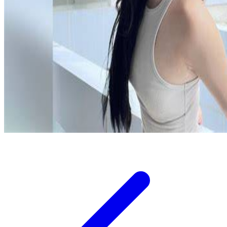
Twistshake
TY Toys
U
V
Veja
Vitaflow
Vtech
W
Waterland
Wellness
X