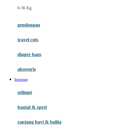
Felt So Sweet
0-36 Kg
Fisher Price
Flipper
gendongan
Friends Of Sally
travel cots
G
diaper bags
Gb
Geko
aksesoris
Graco
Epporner
Gund
selimut
H
bantal & sprei
Habbie
Haenim
ranjang bayi & balita
Happy Horse