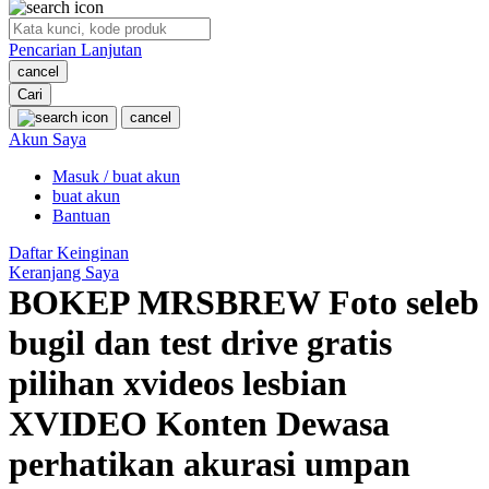
O
Pencarian Lanjutan
Oh Ma Grain
cancel
Okiedog
Cari
cancel
P
Akun Saya
Masuk / buat akun
Peachy
buat akun
Phil & Ted's
Bantuan
Philips Avent
Daftar Keinginan
Keranjang Saya
Pigeon
BOKEP MRSBREW Foto seleb
Playgro
bugil dan test drive gratis
Poled Global
pilihan xvideos lesbian
Ponycycle
XVIDEO Konten Dewasa
Puma
perhatikan akurasi umpan
Pureats