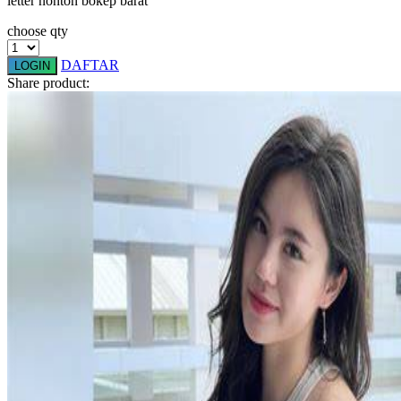
letter nonton bokep barat
Squishmallows
choose qty
Starbooks
DAFTAR
LOGIN
Stick-O
Share product:
Stokke
Sudocrem
Sumimo
Sunnylife
Sun-Staches
Swimava
T
Tommee Tippee
Trunki
Tutti Bambini