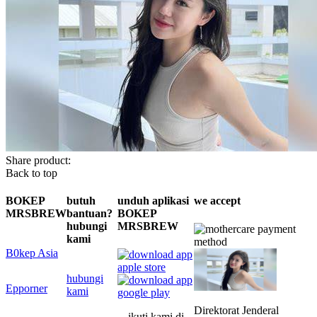
Share product:
Back to top
BOKEP
butuh
unduh aplikasi
we accept
MRSBREW
bantuan?
BOKEP
hubungi
MRSBREW
kami
B0kep Asia
hubungi
Epporner
kami
Direktorat Jenderal
ikuti kami di