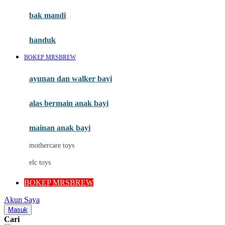
Moby
bak mandi
Momami
handuk
Mothercare
BOKEP MRSBREW
Mustela
ayunan dan walker bayi
My Buddy Tag
My K
alas bermain anak bayi
N
mainan anak bayi
Naif
mothercare toys
Nike
elc toys
Nordic Natural
BOKEP MRSBREW
Nuby
Akun Saya
Nuna
Masuk
Cari