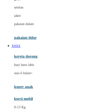
Dae Organics
setelan
Docare
jaket
Doona
pakaian dalam
Down To Earth
Drew
pakaian tidur
Dr. Brown's
XNXX
E
kereta dorong
ELC
bayi baru lahir
Ergobaby
usia 6 bulan+
Expert Care
koper anak
Ezyroller
kursi mobil
F
0-13 Kg