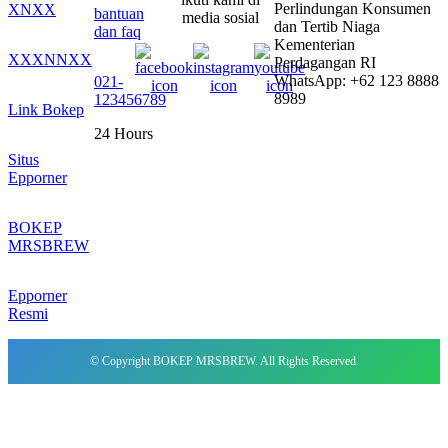
Perlindungan Konsumen
XNXX
bantuan
media sosial
dan Tertib Niaga
dan faq
Kementerian
XXXNNXX
Perdagangan RI
WhatsApp: +62 123 8888
021-
8989
123456789
Link Bokep
24 Hours
Situs
Epporner
BOKEP
MRSBREW
Epporner
Resmi
© Copyright BOKEP MRSBREW. All Rights Reserved.