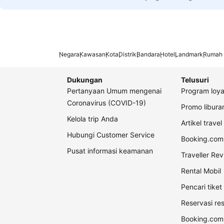
Negara
Kawasan
Kota
Distrik
Bandara
Hotel
Landmark
Rumah 
Dukungan
Telusuri
Pertanyaan Umum mengenai
Program loya
Coronavirus (COVID-19)
Promo libur
Kelola trip Anda
Artikel travel
Hubungi Customer Service
Booking.com 
Pusat informasi keamanan
Traveller Re
Rental Mobil
Pencari tike
Reservasi re
Booking.com