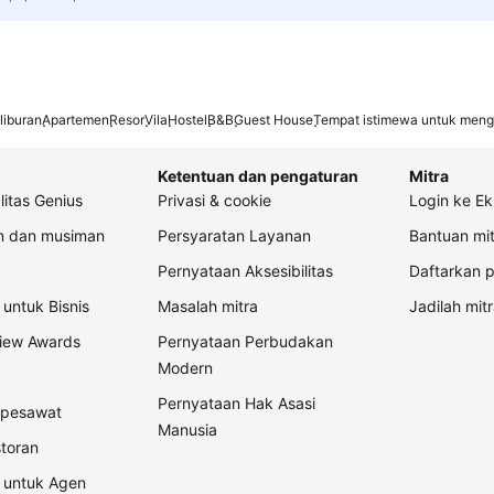
liburan
Apartemen
Resor
Vila
Hostel
B&B
Guest House
Tempat istimewa untuk meng
Ketentuan dan pengaturan
Mitra
litas Genius
Privasi & cookie
Login ke Ek
an dan musiman
Persyaratan Layanan
Bantuan mit
Pernyataan Aksesibilitas
Daftarkan p
untuk Bisnis
Masalah mitra
Jadilah mitr
view Awards
Pernyataan Perbudakan
Modern
Pernyataan Hak Asasi
t pesawat
Manusia
storan
 untuk Agen