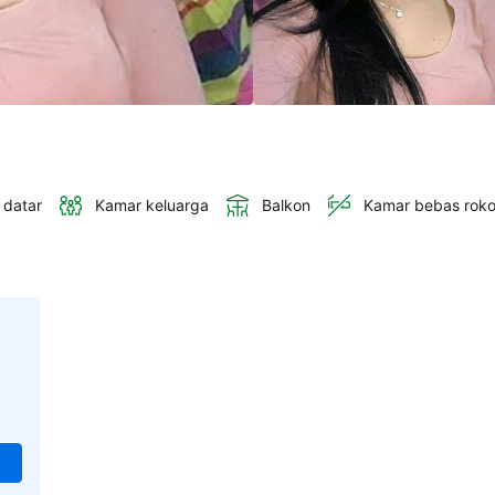
 datar
Kamar keluarga
Balkon
Kamar bebas rok