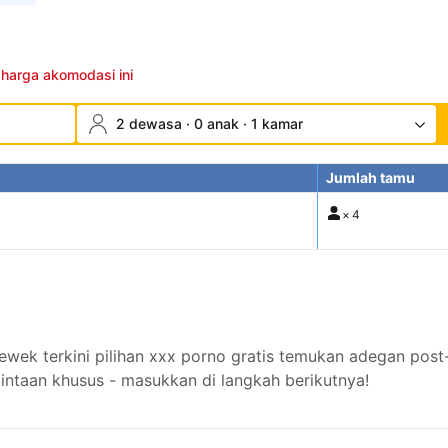
 harga akomodasi ini
2 dewasa · 0 anak · 1 kamar
Jumlah tamu
×
4
 terkini pilihan xxx porno gratis temukan adegan post-cr
intaan khusus - masukkan di langkah berikutnya!