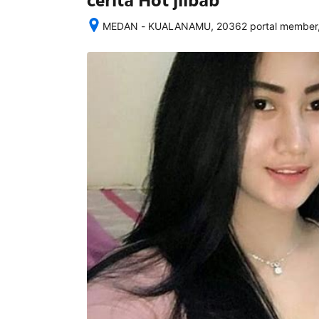
cerita Hot jilbab
MEDAN - KUALANAMU, 20362 portal member,
Setelah 
memesan, 
semua 
rincian 
akomodasi 
termasuk 
nomor 
telepon 
dan 
alamat 
akan 
disertakan 
dalam 
konfirmasi 
pemesanan 
dan 
akun 
Anda.