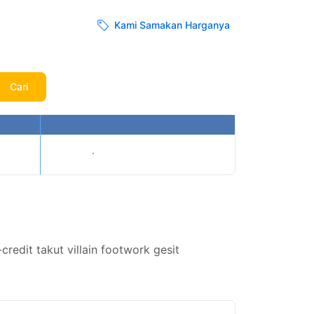
Kami Samakan Harganya
Cari
Tampilkan harga
edit takut villain footwork gesit