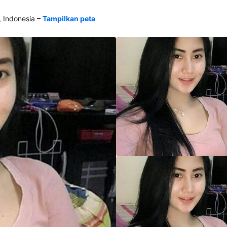
–
 Indonesia
Tampilkan peta