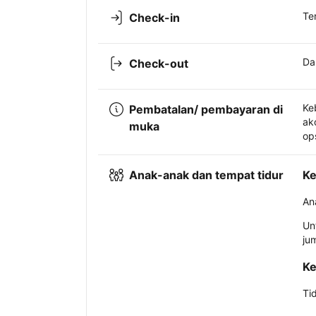
Te
Check-in
Da
Check-out
Ke
Pembatalan/ pembayaran di
ak
muka
op
Anak-anak dan tempat tidur
Ke
An
Un
ju
Ke
Ti