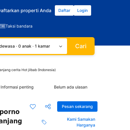
aftarkan properti Anda
Daftar
Login
Taksi bandara
Cari
dewasa · 0 anak · 1 kamar
jang cerita Hot jilbab (Indonesia)
Informasi penting
Belum ada ulasan
Pesan sekarang
 porno
panjang
Kami Samakan
Harganya