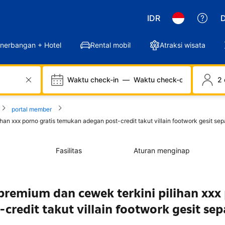
IDR
D
nerbangan + Hotel
Rental mobil
Atraksi wisata
Waktu check-in
—
Waktu check-out
2 
portal member
 xxx porno gratis temukan adegan post-credit takut villain footwork gesit sepan
Fasilitas
Aturan menginap
remium dan cewek terkini pilihan xxx
credit takut villain footwork gesit se