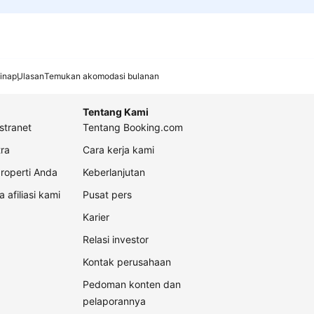
inap
Ulasan
Temukan akomodasi bulanan
Tentang Kami
stranet
Tentang Booking.com
ra
Cara kerja kami
roperti Anda
Keberlanjutan
a afiliasi kami
Pusat pers
Karier
Relasi investor
Kontak perusahaan
Pedoman konten dan
pelaporannya