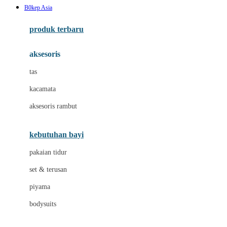
B0kep Asia
Azetabio
produk terbaru
B
aksesoris
Baabaasheepz
tas
Babiators
kacamata
Baby Dove
aksesoris rambut
Baby Jogger
Baby Rovega
kebutuhan bayi
Babybee
pakaian tidur
Banana Boat
set & terusan
Banz
piyama
Barbie
bodysuits
Beaba