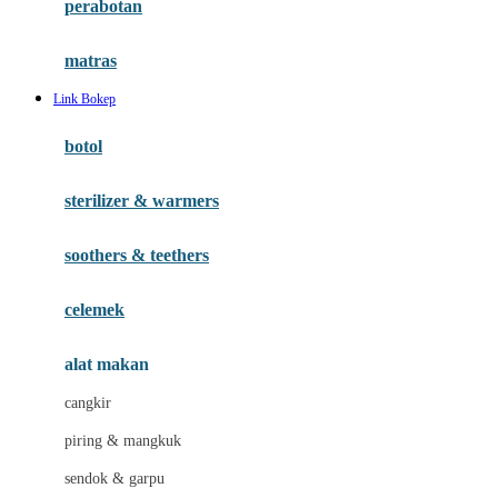
perabotan
Happy Tummy
Hauck
matras
Havaianas
Link Bokep
Hegen
botol
Hot Wheels
sterilizer & warmers
Hybrid
soothers & teethers
I
Inlacta DHA
celemek
Interlac
alat makan
Ivenet
cangkir
J
piring & mangkuk
Jack N Jill
sendok & garpu