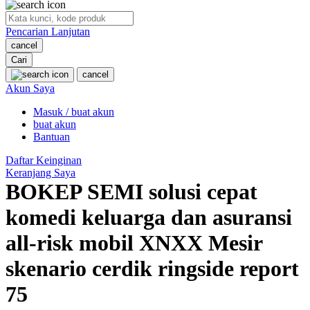
O
Pencarian Lanjutan
Oh Ma Grain
cancel
Okiedog
Cari
cancel
P
Akun Saya
Masuk / buat akun
Peachy
buat akun
Phil & Ted's
Bantuan
Philips Avent
Daftar Keinginan
Keranjang Saya
Pigeon
BOKEP SEMI solusi cepat
Playgro
komedi keluarga dan asuransi
Poled Global
all-risk mobil XNXX Mesir
Ponycycle
skenario cerdik ringside report
Puma
75
Pureats