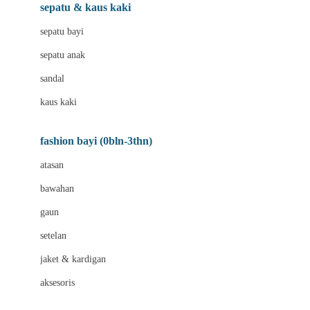
Beauty Barn
sepatu & kaus kaki
Bio Oil
sepatu bayi
Biolane
sepatu anak
Bite Fighters
sandal
Bizzi Growin
kaus kaki
Blackmores
fashion bayi (0bln-3thn)
Blooming Marvellous
atasan
Bonnels
bawahan
Bravado
gaun
Bruder
setelan
Brush Baby
jaket & kardigan
Buds Organics
aksesoris
Bugaboo
Buggygear