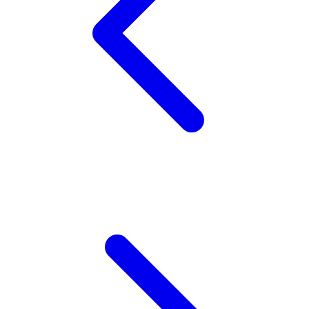
Xootz
Y
Yamatoya
Z
Zaxy
Zoggs
0-9
4Moms
59S