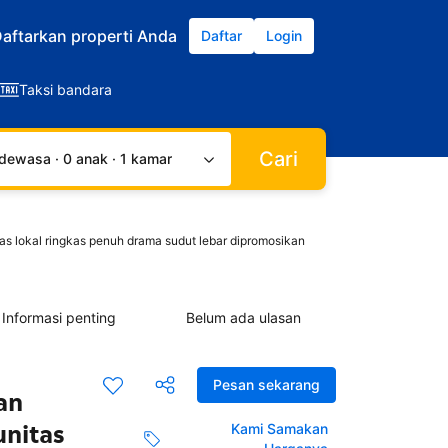
aftarkan properti Anda
Daftar
Login
Taksi bandara
Cari
dewasa · 0 anak · 1 kamar
as lokal ringkas penuh drama sudut lebar dipromosikan
Informasi penting
Belum ada ulasan
Pesan sekarang
an
unitas
Kami Samakan