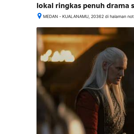
lokal ringkas penuh drama s
MEDAN - KUALANAMU, 20362 di halaman notifi
Setelah 
memesan, 
semua 
rincian 
akomodasi 
termasuk 
nomor 
telepon 
dan 
alamat 
akan 
disertakan 
dalam 
konfirmasi 
pemesanan 
dan 
akun 
Anda.