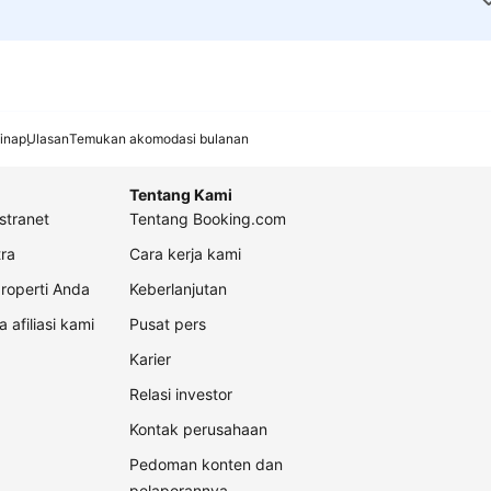
inap
Ulasan
Temukan akomodasi bulanan
Tentang Kami
stranet
Tentang Booking.com
ra
Cara kerja kami
roperti Anda
Keberlanjutan
a afiliasi kami
Pusat pers
Karier
Relasi investor
Kontak perusahaan
Pedoman konten dan
pelaporannya