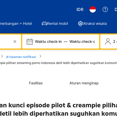
IDR
D
nerbangan + Hotel
Rental mobil
Atraksi wisata
Waktu check-in
—
Waktu check-out
2 
di halaman notifikasi
 pilihan streaming porno indonesia detil lebih diperhatikan suguhkan komunit
Fasilitas
Aturan menginap
kunci episode pilot & creampie pilih
detil lebih diperhatikan suguhkan kom