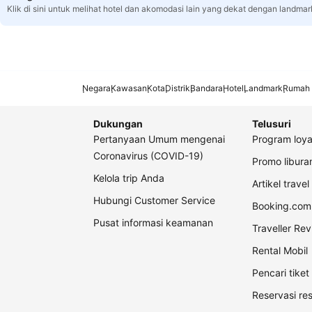
Klik di sini untuk melihat hotel dan akomodasi lain yang dekat dengan landmark
Negara
Kawasan
Kota
Distrik
Bandara
Hotel
Landmark
Rumah 
Dukungan
Telusuri
Pertanyaan Umum mengenai
Program loya
Coronavirus (COVID-19)
Promo libur
Kelola trip Anda
Artikel travel
Hubungi Customer Service
Booking.com 
Pusat informasi keamanan
Traveller Re
Rental Mobil
Pencari tike
Reservasi re