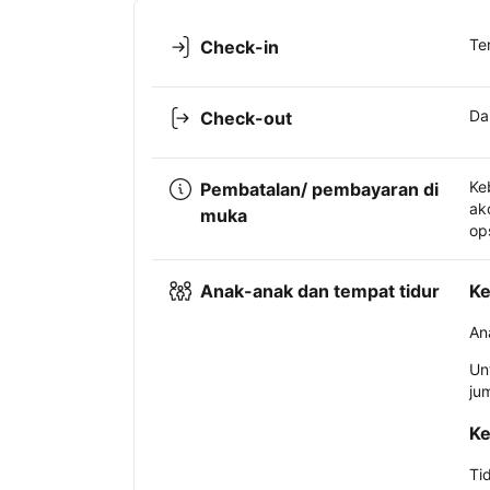
Te
Check-in
Da
Check-out
Ke
Pembatalan/ pembayaran di
ak
muka
op
Anak-anak dan tempat tidur
Ke
An
Un
ju
Ke
Ti