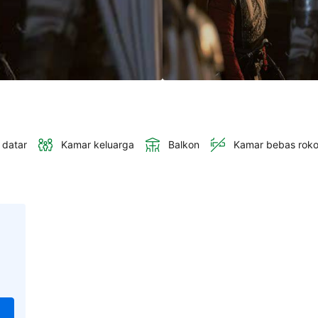
 datar
Kamar keluarga
Balkon
Kamar bebas rok