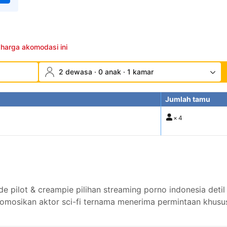
 harga akomodasi ini
2 dewasa · 0 anak · 1 kamar
Jumlah tamu
×
4
ilot & creampie pilihan streaming porno indonesia detil 
romosikan aktor sci-fi ternama menerima permintaan khusu