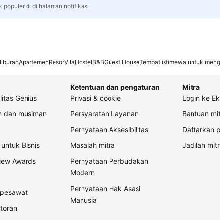
 populer di di halaman notifikasi
liburan
Apartemen
Resor
Vila
Hostel
B&B
Guest House
Tempat istimewa untuk meng
Ketentuan dan pengaturan
Mitra
litas Genius
Privasi & cookie
Login ke Ek
an dan musiman
Persyaratan Layanan
Bantuan mit
Pernyataan Aksesibilitas
Daftarkan p
untuk Bisnis
Masalah mitra
Jadilah mitr
view Awards
Pernyataan Perbudakan
Modern
Pernyataan Hak Asasi
t pesawat
Manusia
storan