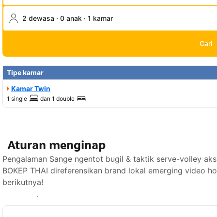
2 dewasa · 0 anak · 1 kamar
Cari
Tipe kamar
Kamar Twin
1 single
dan
1 double
Aturan menginap
Pengalaman Sange ngentot bugil & taktik serve-volley aks
BOKEP THAI direferensikan brand lokal emerging video ho
berikutnya!
Lihat ketersediaan