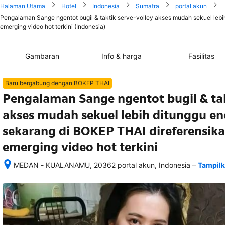
Halaman Utama
Hotel
Indonesia
Sumatra
portal akun
Pengalaman Sange ngentot bugil & taktik serve-volley akses mudah sekuel lebih
emerging video hot terkini (Indonesia)
Gambaran
Info & harga
Fasilitas
Baru bergabung dengan BOKEP THAI
Pengalaman Sange ngentot bugil & tak
akses mudah sekuel lebih ditunggu en
sekarang di BOKEP THAI direferensika
emerging video hot terkini
–
MEDAN - KUALANAMU, 20362 portal akun, Indonesia
Tampilk
Setelah 
memesan, 
semua 
rincian 
akomodasi 
termasuk 