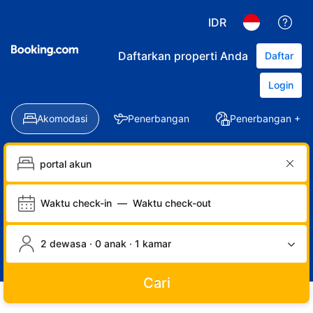
IDR
Daftarkan properti Anda
Daftar
Login
Akomodasi
Penerbangan
Penerbangan + Ho
Waktu check-in
—
Waktu check-out
2 dewasa · 0 anak · 1 kamar
Cari