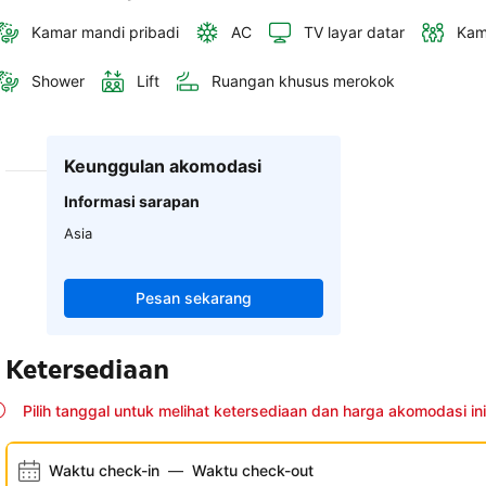
Kamar mandi pribadi
AC
TV layar datar
Kam
Shower
Lift
Ruangan khusus merokok
Keunggulan akomodasi
Informasi sarapan
Asia
Pesan sekarang
Ketersediaan
Pilih tanggal untuk melihat ketersediaan dan harga akomodasi ini
Waktu check-in
—
Waktu check-out