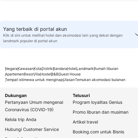
Yang terbaik di portal akun
Klik di sini untuk melihat hotel dan akomodasi lain yang dekat dengan
landmark populer di portal akun
Negara
Kawasan
Kota
Distrik
Bandara
Hotel
Landmark
Rumah liburan
Apartemen
Resor
Vila
Hostel
B&B
Guest House
Tempat istimewa untuk menginap
Ulasan
Temukan akomodasi bulanan
Dukungan
Telusuri
Pertanyaan Umum mengenai
Program loyalitas Genius
Coronavirus (COVID-19)
Promo liburan dan musiman
Kelola trip Anda
Artikel travel
Hubungi Customer Service
Booking.com untuk Bisnis