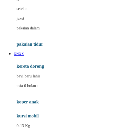
Dae Organics
setelan
Docare
jaket
Doona
pakaian dalam
Down To Earth
Drew
pakaian tidur
Dr. Brown's
XNXX
E
kereta dorong
ELC
bayi baru lahir
Ergobaby
usia 6 bulan+
Expert Care
koper anak
Ezyroller
kursi mobil
F
0-13 Kg