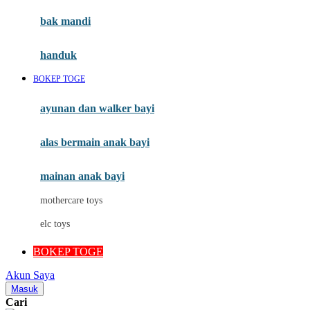
Moby
bak mandi
Momami
handuk
Mothercare
BOKEP TOGE
Mustela
ayunan dan walker bayi
My Buddy Tag
My K
alas bermain anak bayi
N
mainan anak bayi
Naif
mothercare toys
Nike
elc toys
Nordic Natural
BOKEP TOGE
Nuby
Akun Saya
Nuna
Masuk
Cari