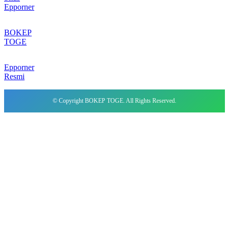
Epporner
BOKEP
TOGE
Epporner
Resmi
© Copyright BOKEP TOGE. All Rights Reserved.