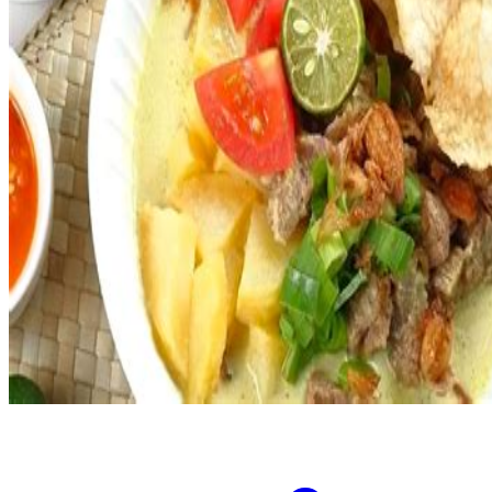
Twistshake
TY Toys
U
V
Veja
Vitaflow
Vtech
W
Waterland
Wellness
X