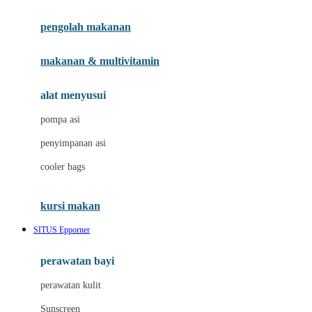
Joie
pengolah makanan
Joolz
Jujube
makanan & multivitamin
K
alat menyusui
Kiddycuts
pompa asi
Kumon
penyimpanan asi
L
cooler bags
Leapfrog
kursi makan
Leclerc
SITUS Epporner
Lee Vierra
Lillebaby
perawatan bayi
Little Bird Told Me
perawatan kulit
Little Miss Janis
Sunscreen