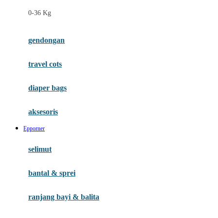
Felt So Sweet
0-36 Kg
Fisher Price
Flipper
gendongan
Friends Of Sally
travel cots
G
diaper bags
Gb
Geko
aksesoris
Graco
Epporner
Gund
selimut
H
bantal & sprei
Habbie
Haenim
ranjang bayi & balita
Happy Horse