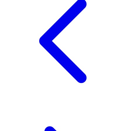
Xootz
Y
Yamatoya
Z
Zaxy
Zoggs
0-9
4Moms
59S