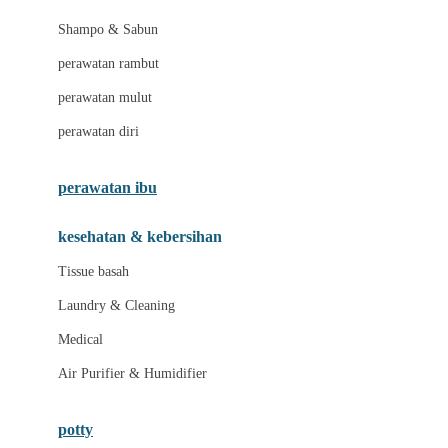
London Taxi
Shampo & Sabun
Love To Dream
perawatan rambut
perawatan mulut
M
perawatan diri
Magformers
Mama's Choice
perawatan ibu
Mamas&Papas
kesehatan & kebersihan
Mamaway
Tissue basah
Maxi Cosi
Laundry & Cleaning
Megabloks
Medical
Micro
Air Purifier & Humidifier
MiDeer
Mimi & Lula
potty
Mini Monkey