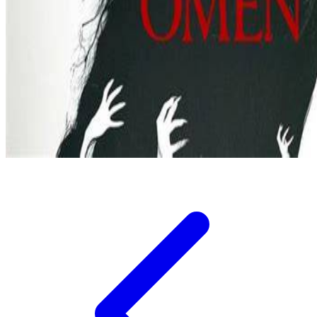
Twistshake
TY Toys
U
V
Veja
Vitaflow
Vtech
W
Waterland
Wellness
X