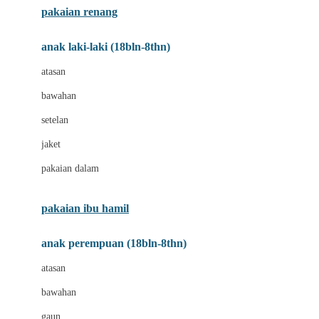
pakaian renang
Bumkins
anak laki-laki (18bln-8thn)
C
atasan
Cetaphil
bawahan
Chicco
setelan
Childlife
jaket
Clevamama
pakaian dalam
Cocolatte
Cottonseeds
pakaian ibu hamil
Cozy N Safe
anak perempuan (18bln-8thn)
Crane
atasan
Cybex
bawahan
D
gaun