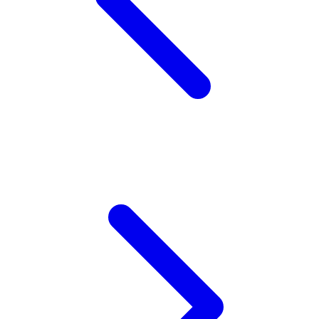
Xootz
Y
Yamatoya
Z
Zaxy
Zoggs
0-9
4Moms
59S