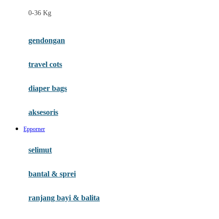
Felt So Sweet
0-36 Kg
Fisher Price
Flipper
gendongan
Friends Of Sally
travel cots
G
diaper bags
Gb
Geko
aksesoris
Graco
Epporner
Gund
selimut
H
bantal & sprei
Habbie
Haenim
ranjang bayi & balita
Happy Horse