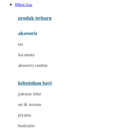
B0kep Asia
Azetabio
produk terbaru
B
aksesoris
Baabaasheepz
tas
Babiators
kacamata
Baby Dove
aksesoris rambut
Baby Jogger
Baby Rovega
kebutuhan bayi
Babybee
pakaian tidur
Banana Boat
set & terusan
Banz
piyama
Barbie
bodysuits
Beaba