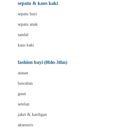
Beauty Barn
sepatu & kaus kaki
Bio Oil
sepatu bayi
Biolane
sepatu anak
Bite Fighters
sandal
Bizzi Growin
kaus kaki
Blackmores
fashion bayi (0bln-3thn)
Blooming Marvellous
atasan
Bonnels
bawahan
Bravado
gaun
Bruder
setelan
Brush Baby
jaket & kardigan
Buds Organics
aksesoris
Bugaboo
Buggygear