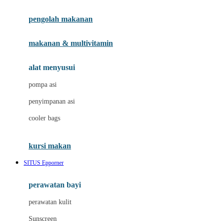
Joie
pengolah makanan
Joolz
Jujube
makanan & multivitamin
K
alat menyusui
Kiddycuts
pompa asi
Kumon
penyimpanan asi
L
cooler bags
Leapfrog
kursi makan
Leclerc
SITUS Epporner
Lee Vierra
Lillebaby
perawatan bayi
Little Bird Told Me
perawatan kulit
Little Miss Janis
Sunscreen