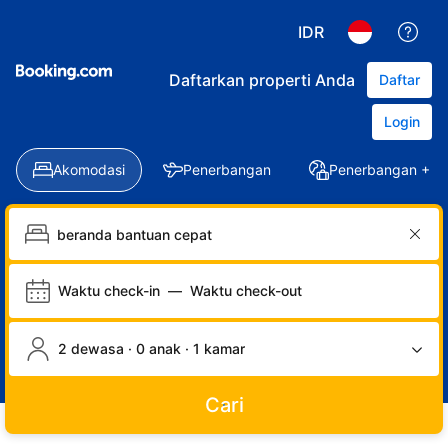
IDR
Daftarkan properti Anda
Daftar
Login
Akomodasi
Penerbangan
Penerbangan + Ho
Waktu check-in
—
Waktu check-out
2 dewasa · 0 anak · 1 kamar
Cari