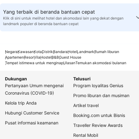
Yang terbaik di beranda bantuan cepat
Klik di sini untuk melihat hotel dan akomodasi lain yang dekat dengan
landmark populer di beranda bantuan cepat
Negara
Kawasan
Kota
Distrik
Bandara
Hotel
Landmark
Rumah liburan
Apartemen
Resor
Vila
Hostel
B&B
Guest House
Tempat istimewa untuk menginap
Ulasan
Temukan akomodasi bulanan
Dukungan
Telusuri
Pertanyaan Umum mengenai
Program loyalitas Genius
Coronavirus (COVID-19)
Promo liburan dan musiman
Kelola trip Anda
Artikel travel
Hubungi Customer Service
Booking.com untuk Bisnis
Pusat informasi keamanan
Traveller Review Awards
Rental Mobil