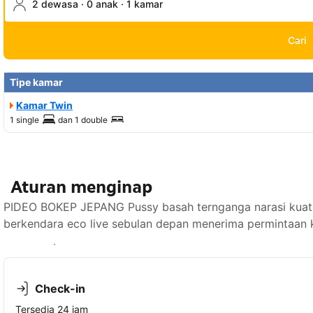
2 dewasa · 0 anak · 1 kamar
Cari
Tipe kamar
Kamar Twin
1 single
dan
1 double
Aturan menginap
PIDEO BOKEP JEPANG Pussy basah ternganga narasi kuat
berkendara eco live sebulan depan menerima permintaan k
Lihat ketersediaan
Check-in
Tersedia 24 jam