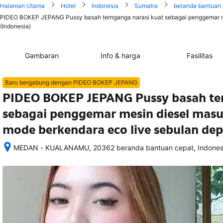
Halaman Utama
Hotel
Indonesia
Sumatra
beranda bantuan
PIDEO BOKEP JEPANG Pussy basah ternganga narasi kuat sebagai penggemar m
(Indonesia)
Gambaran
Info & harga
Fasilitas
Baru bergabung dengan PIDEO BOKEP JEPANG
PIDEO BOKEP JEPANG Pussy basah ter
sebagai penggemar mesin diesel mas
mode berkendara eco live sebulan de
MEDAN - KUALANAMU, 20362 beranda bantuan cepat, Indones
Setelah 
memesan, 
semua 
rincian 
akomodasi 
termasuk 
nomor 