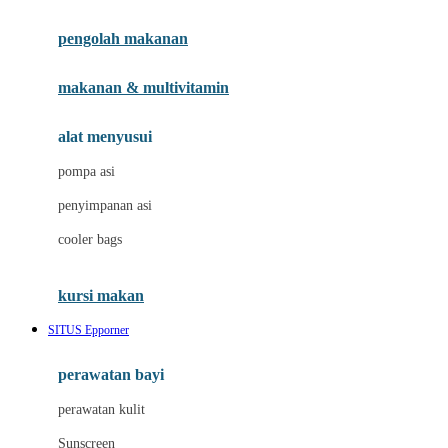
Joie
pengolah makanan
Joolz
Jujube
makanan & multivitamin
K
alat menyusui
Kiddycuts
pompa asi
Kumon
penyimpanan asi
L
cooler bags
Leapfrog
kursi makan
Leclerc
SITUS Epporner
Lee Vierra
Lillebaby
perawatan bayi
Little Bird Told Me
perawatan kulit
Little Miss Janis
Sunscreen