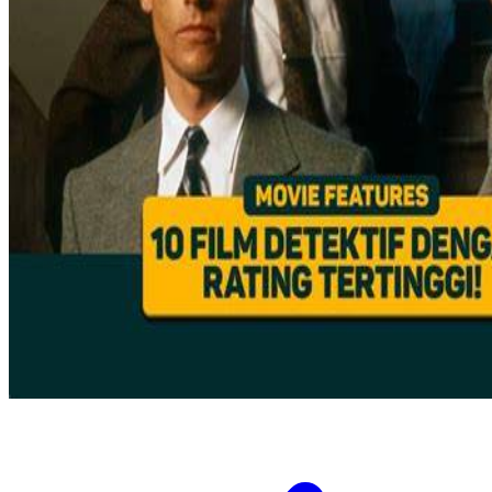
Twistshake
TY Toys
U
V
Veja
Vitaflow
Vtech
W
Waterland
Wellness
X