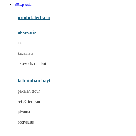
B0kep Asia
Azetabio
produk terbaru
B
aksesoris
Baabaasheepz
tas
Babiators
kacamata
Baby Dove
aksesoris rambut
Baby Jogger
Baby Rovega
kebutuhan bayi
Babybee
pakaian tidur
Banana Boat
set & terusan
Banz
piyama
Barbie
bodysuits
Beaba