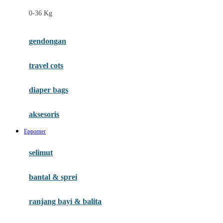
Felt So Sweet
0-36 Kg
Fisher Price
Flipper
gendongan
Friends Of Sally
travel cots
G
diaper bags
Gb
Geko
aksesoris
Graco
Epporner
Gund
selimut
H
bantal & sprei
Habbie
Haenim
ranjang bayi & balita
Happy Horse