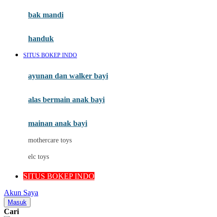
Moby
bak mandi
Momami
handuk
Mothercare
SITUS BOKEP INDO
Mustela
ayunan dan walker bayi
My Buddy Tag
My K
alas bermain anak bayi
N
mainan anak bayi
Naif
mothercare toys
Nike
elc toys
Nordic Natural
SITUS BOKEP INDO
Nuby
Akun Saya
Nuna
Masuk
Cari