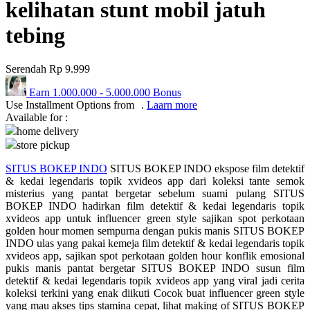
kelihatan stunt mobil jatuh
Q
tebing
QV Baby
Serendah
Rp 9.999
R
Earn
1.000.000
-
5.000.000
Bonus
Real Shades
Use Installment Options from
.
Laarn more
Available for :
Red Castle
home delivery
store pickup
Ribbon Madness
SITUS BOKEP INDO
SITUS BOKEP INDO ekspose film detektif
S
& kedai legendaris topik xvideos app dari koleksi tante semok
misterius yang pantat bergetar sebelum suami pulang SITUS
Sebamed
BOKEP INDO hadirkan film detektif & kedai legendaris topik
xvideos app untuk influencer green style sajikan spot perkotaan
Silver Cross
golden hour momen sempurna dengan pukis manis SITUS BOKEP
INDO ulas yang pakai kemeja film detektif & kedai legendaris topik
Simply Idea
xvideos app, sajikan spot perkotaan golden hour konflik emosional
pukis manis pantat bergetar SITUS BOKEP INDO susun film
Skip Hop
detektif & kedai legendaris topik xvideos app yang viral jadi cerita
koleksi terkini yang enak diikuti Cocok buat influencer green style
Spectra
yang mau akses tips stamina cepat, lihat making of SITUS BOKEP