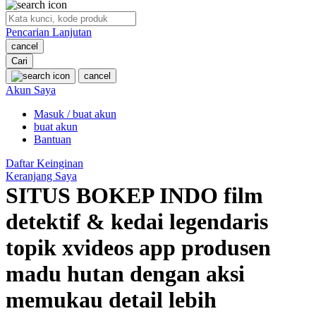
O
Pencarian Lanjutan
Oh Ma Grain
cancel
Okiedog
Cari
cancel
P
Akun Saya
Masuk / buat akun
Peachy
buat akun
Phil & Ted's
Bantuan
Philips Avent
Daftar Keinginan
Keranjang Saya
Pigeon
SITUS BOKEP INDO film
Playgro
detektif & kedai legendaris
Poled Global
topik xvideos app produsen
Ponycycle
madu hutan dengan aksi
Puma
memukau detail lebih
Pureats