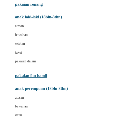
pakaian renang
Bumkins
anak laki-laki (18bln-8thn)
C
atasan
Cetaphil
bawahan
Chicco
setelan
Childlife
jaket
Clevamama
pakaian dalam
Cocolatte
Cottonseeds
pakaian ibu hamil
Cozy N Safe
anak perempuan (18bln-8thn)
Crane
atasan
Cybex
bawahan
D
gaun