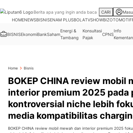
CARI
Masu
HOME
NEWS
BISNIS
ENAM PLUS
BOLA
TV
SHOWBIZ
OTOMOTIF
Energi &
Konsultasi
Info
BISNIS
Ekonomi
Bank
Saham
CPNS
Tambang
Pajak
Kementan
Home
Bisnis
BOKEP CHINA review mobil
interior premium 2025 pada
kontroversial niche lebih foku
media kompatibilitas charging
BOKEP CHINA review mobil mewah dan interior premium 2025 fokus