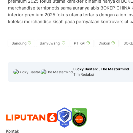
premium 2025 fokus utama karakter dinamis hanya di BOKEP
merchandise terhipnotis sama auranya abis BOKEP CHINA 
interior premium 2025 fokus utama terlaris dengan alien in
koleksi merchandise kisah pada pernyataan kontroversial ba
Bandung
Banyuwangi
PT KAI
Diskon
BOKE
Lucky Bastard, The Mastermind
Tim Redaksi
Kontak