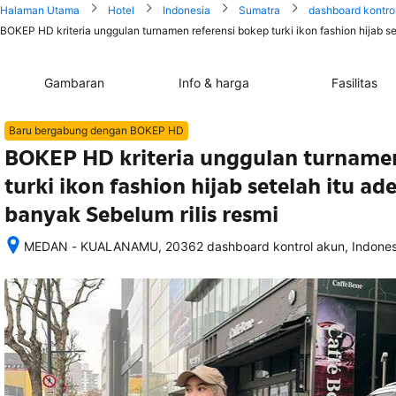
Halaman Utama
Hotel
Indonesia
Sumatra
dashboard kontro
BOKEP HD kriteria unggulan turnamen referensi bokep turki ikon fashion hijab se
Gambaran
Info & harga
Fasilitas
Baru bergabung dengan BOKEP HD
BOKEP HD kriteria unggulan turnamen
turki ikon fashion hijab setelah itu a
banyak Sebelum rilis resmi
MEDAN - KUALANAMU, 20362 dashboard kontrol akun, Indones
Setelah 
memesan, 
semua 
rincian 
akomodasi 
termasuk 
nomor 
telepon 