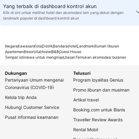
Yang terbaik di dashboard kontrol akun
Klik di sini untuk melihat hotel dan akomodasi lain yang dekat dengan
landmark populer di dashboard kontrol akun
Negara
Kawasan
Kota
Distrik
Bandara
Hotel
Landmark
Rumah liburan
Apartemen
Resor
Vila
Hostel
B&B
Guest House
Tempat istimewa untuk menginap
Ulasan
Temukan akomodasi bulanan
Dukungan
Telusuri
Pertanyaan Umum mengenai
Program loyalitas Genius
Coronavirus (COVID-19)
Promo liburan dan musiman
Kelola trip Anda
Artikel travel
Hubungi Customer Service
Booking.com untuk Bisnis
Pusat informasi keamanan
Traveller Review Awards
Rental Mobil