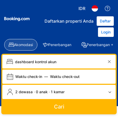
IDR
Daftarkan properti Anda
Daftar
Login
Akomodasi
Penerbangan
Penerbangan + Ho
Waktu check-in
—
Waktu check-out
2 dewasa · 0 anak · 1 kamar
Cari