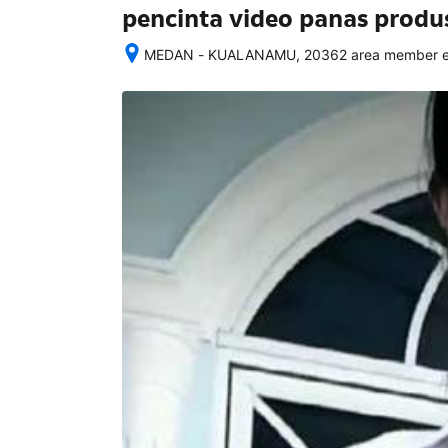
pencinta video panas prod
MEDAN - KUALANAMU, 20362 area member eks
Setelah 
memesan, 
semua 
rincian 
akomodasi 
termasuk 
nomor 
telepon 
dan 
alamat 
akan 
disertakan 
dalam 
konfirmasi 
pemesanan 
dan 
akun 
Anda.