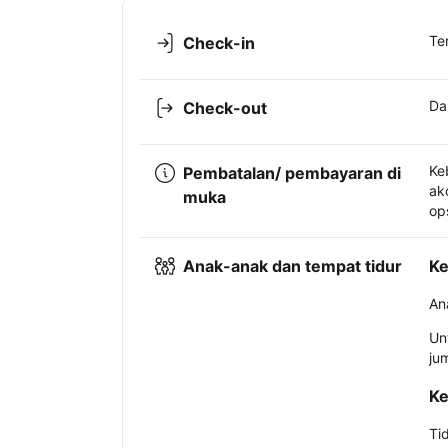
Te
Check-in
Da
Check-out
Ke
Pembatalan/ pembayaran di
ak
muka
op
Anak-anak dan tempat tidur
Ke
An
Un
ju
Ke
Ti