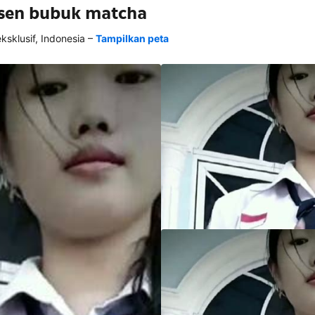
usen bubuk matcha
–
klusif, Indonesia
Tampilkan peta