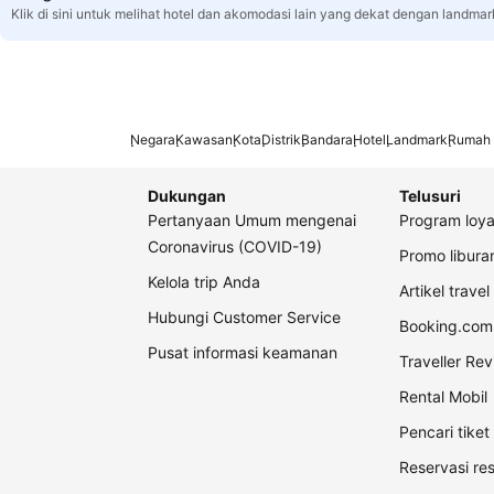
Klik di sini untuk melihat hotel dan akomodasi lain yang dekat dengan landmar
Negara
Kawasan
Kota
Distrik
Bandara
Hotel
Landmark
Rumah 
Dukungan
Telusuri
Pertanyaan Umum mengenai
Program loya
Coronavirus (COVID-19)
Promo libur
Kelola trip Anda
Artikel travel
Hubungi Customer Service
Booking.com 
Pusat informasi keamanan
Traveller Re
Rental Mobil
Pencari tike
Reservasi re