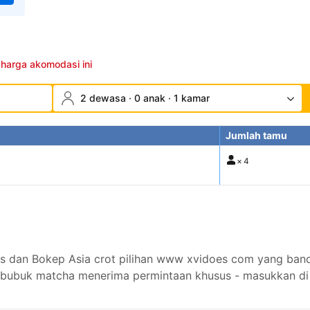
 harga akomodasi ini
2 dewasa · 0 anak · 1 kamar
Jumlah tamu
×
4
an Bokep Asia crot pilihan www xvidoes com yang banding
 bubuk matcha menerima permintaan khusus - masukkan di 