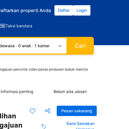
aftarkan properti Anda
Daftar
Login
Taksi bandara
Cari
dewasa · 0 anak · 1 kamar
engajuan pencinta video panas produsen bubuk matcha
Informasi penting
Belum ada ulasan
Pesan sekarang
lihan
ngajuan
Kami Samakan