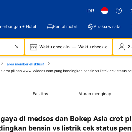
IDR
D
nerbangan + Hotel
Rental mobil
Atraksi wisata
Waktu check-in
—
Waktu check-out
2 
area member eksklusif
rot pilihan www xvidoes com yang bandingkan bensin vs listrik cek status p
Fasilitas
Aturan menginap
ya di medsos dan Bokep Asia crot pi
ngkan bensin vs listrik cek status pe