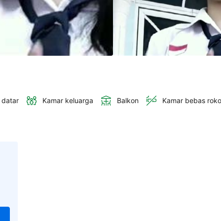
 datar
Kamar keluarga
Balkon
Kamar bebas rok