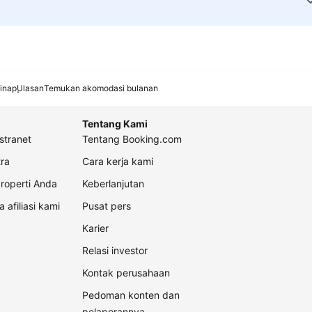
inap
Ulasan
Temukan akomodasi bulanan
Tentang Kami
stranet
Tentang Booking.com
ra
Cara kerja kami
roperti Anda
Keberlanjutan
a afiliasi kami
Pusat pers
Karier
Relasi investor
Kontak perusahaan
Pedoman konten dan
pelaporannya