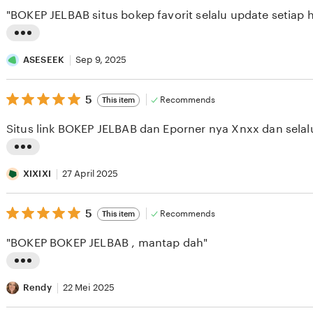
of
"BOKEP JELBAB situs bokep favorit selalu update setiap h
5
stars
L
i
ASESEEK
Sep 9, 2025
s
5
t
5
Recommends
This item
out
i
of
Situs link BOKEP JELBAB dan Eporner nya Xnxx dan selal
5
n
stars
g
L
r
i
XIXIXI
27 April 2025
e
s
v
5
t
5
Recommends
This item
out
i
i
of
"BOKEP BOKEP JELBAB , mantap dah"
5
e
n
stars
w
g
L
b
r
i
Rendy
22 Mei 2025
y
e
s