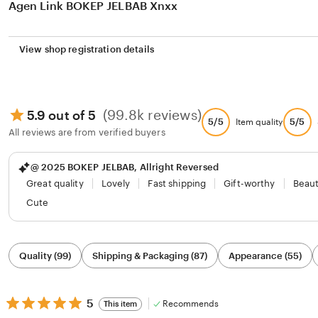
Agen Link BOKEP JELBAB Xnxx
View shop registration details
(99.8k reviews)
5.9 out of 5
5/5
5/5
Item quality
All reviews are from verified buyers
@ 2025 BOKEP JELBAB, Allright Reversed
Great quality
Lovely
Fast shipping
Gift-worthy
Beaut
Cute
Filter
Quality (99)
Shipping & Packaging (87)
Appearance (55)
by
category
5
5
Recommends
This item
out