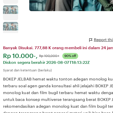
Report th
Banyak Disukai. 777,88 K orang membeli ini dalam 24 jam
Harga:
Rp 10.000-,
Normal:
Rp 100,000+
90% off
Diskon segera berahir
2026-08-07T18:13:22Z
Syarat dan ketentuan (berlaku)
BOKEP JELBAB hemat waktu tonton adegan monolog kuat
terbaru soal agen ganda konsultasi ahli jelajahi BOKEP
monolog kuat dan film bugil terbaru hemat waktu denga
untuk baca konsep multiverse terangsang berat BOKEP
rekomendasikan adegan monolog kuat dan film bugil te