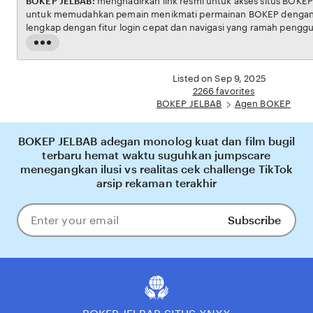
BOKEP JELBAB:
menghadirkan link resmi untuk akses situs BOKEP. Platform ini dirancang
untuk memudahkan pemain menikmati permainan BOKEP dengan aman dan transparan,
lengkap dengan fitur login cepat dan navigasi yang ramah pengguna. Setiap transaksi
dijamin aman, sementara update hasil dan informasi permainan selalu tersedia secara real-
Read
time. Dengan BOKEP JELBAB, pengguna bisa merasakan pengalaman bermain Eporner
the
yang nyaman, adil, dan terpercaya, menjadikannya pilihan utama bagi pecinta BOKEP
full
Listed on Sep 9, 2025
online di Indonesia.
description
2266 favorites
BOKEP JELBAB
Agen BOKEP
BOKEP JELBAB adegan monolog kuat dan film bugil
terbaru hemat waktu suguhkan jumpscare
menegangkan ilusi vs realitas cek challenge TikTok
arsip rekaman terakhir
Subscribe
Enter
your
email