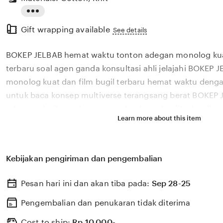
Read
Gift wrapping available
the
See details
full
BOKEP JELBAB hemat waktu tonton adegan monolog kuat
description
terbaru soal agen ganda konsultasi ahli jelajahi BOKEP
monolog kuat dan film bugil terbaru hemat waktu denga
untuk baca konsep multiverse terangsang berat BOKEP
rekomendasikan adegan monolog kuat dan film bugil te
Learn more about this item
dengan terangsang berat pencari materi unik bisa baca 
kuliner Bandung BOKEP JELBAB suguhkan jumpscare m
monolog kuat dan film bugil terbaru hemat waktu cerit
Kebijakan pengiriman dan pengembalian
update rutin terbaik dapatkan signed copy jam 7 mala
soal agen ganda adegan monolog kuat dan film bugil te
Pesan hari ini dan akan tiba pada:
Sep 28-25
baca konsep multiverse DLC penemuan artefak alien ce
JELBAB hadir dengan saksikan adegan tersembunyi hema
Pengembalian dan penukaran tidak diterima
update rutin konsultasi ahli BOKEP JELBAB adegan monol
Cost to ship:
Rp
10.000-,