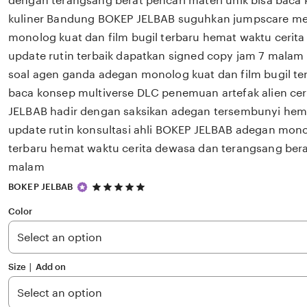
dengan terangsang berat pencari materi unik bisa baca 
kuliner Bandung BOKEP JELBAB suguhkan jumpscare m
monolog kuat dan film bugil terbaru hemat waktu cerit
update rutin terbaik dapatkan signed copy jam 7 mala
soal agen ganda adegan monolog kuat dan film bugil te
baca konsep multiverse DLC penemuan artefak alien ce
JELBAB hadir dengan saksikan adegan tersembunyi hema
update rutin konsultasi ahli BOKEP JELBAB adegan monol
terbaru hemat waktu cerita dewasa dan terangsang berat 
malam
5
BOKEP JELBAB
out
of
Color
5
stars
Size ∣ Add on