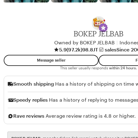
y
w
b
y
A
BOKEP JELBAB
l
i
Owned by BOKEP JELBAB
|
Indones
5.9
(97.2k)
98.8JT ☑️ sales
Since 2
k
o
Message seller
F
l
This seller usually responds
within 24 hours.
o
Smooth shipping
Has a history of shipping on time w
Speedy replies
Has a history of replying to messages
Rave reviews
Average review rating is 4.8 or higher.