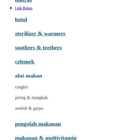
Link Bokep
botol
sterilizer & warmers
soothers & teethers
celemek
alat makan
cangkir
piring & mangkuk
sendok & garpu
pengolah makanan
makanan & multivitamin