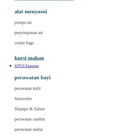
alat menyusui
pompa asi
penyimpanan asi
cooler bags
kursi makan
SITUS Epporner
perawatan bayi
perawatan kulit
Sunscreen
Shampo & Sabun
perawatan rambut
perawatan mulut