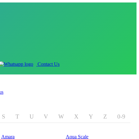
Contact Us
us
S
T
U
V
W
X
Y
Z
0-9
Amara
Aqua Scale