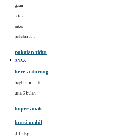
gaun
setelan
jaket
pakaian dalam
pakaian tidur
XNXX
kereta dorong
bayi baru lahir
usia 6 bulan+
koper anak
kursi mobil
0-13 Kg