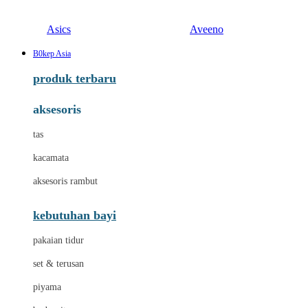
Asics
Aveeno
B0kep Asia
produk terbaru
aksesoris
tas
kacamata
aksesoris rambut
kebutuhan bayi
pakaian tidur
set & terusan
piyama