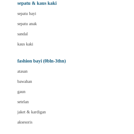
Beauty Barn
sepatu & kaus kaki
Bio Oil
sepatu bayi
Biolane
sepatu anak
Bite Fighters
sandal
Bizzi Growin
kaus kaki
Blackmores
fashion bayi (0bln-3thn)
Blooming Marvellous
atasan
Bonnels
bawahan
Bravado
gaun
Bruder
setelan
Brush Baby
jaket & kardigan
Buds Organics
aksesoris
Bugaboo
Buggygear