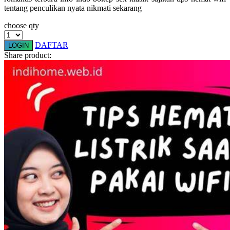
tentang penculikan nyata nikmati sekarang
Squishmallows
choose qty
Starbooks
Stick-O
DAFTAR
LOGIN
Share product:
Stokke
Sudocrem
Sumimo
Sunnylife
Sun-Staches
Swimava
T
Tommee Tippee
Trunki
Tutti Bambini