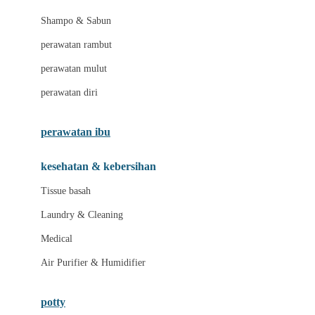
London Taxi
Shampo & Sabun
Love To Dream
perawatan rambut
perawatan mulut
M
perawatan diri
Magformers
Mama's Choice
perawatan ibu
Mamas&Papas
kesehatan & kebersihan
Mamaway
Tissue basah
Maxi Cosi
Laundry & Cleaning
Megabloks
Medical
Micro
Air Purifier & Humidifier
MiDeer
Mimi & Lula
potty
Mini Monkey