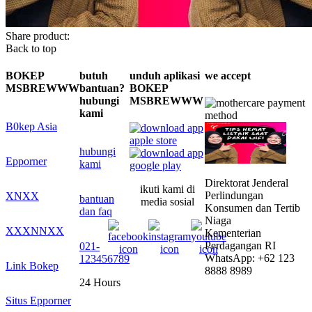
Share product:
Back to top
BOKEP
butuh
unduh aplikasi
we accept
MSBREWWW
bantuan?
BOKEP
hubungi
MSBREWWW
kami
B0kep Asia
hubungi
Epporner
kami
Direktorat Jenderal
ikuti kami di
Perlindungan
XNXX
bantuan
media sosial
Konsumen dan Tertib
dan faq
Niaga
XXXNNXX
Kementerian
Perdagangan RI
021-
WhatsApp: +62 123
123456789
Link Bokep
8888 8989
24 Hours
Situs Epporner