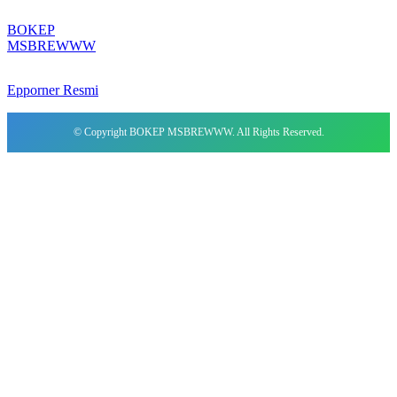
BOKEP
MSBREWWW
Epporner Resmi
© Copyright BOKEP MSBREWWW. All Rights Reserved.