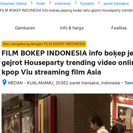
Halaman Utama
Hotel
Indonesia
Sumatra
panel transaksi
FILM BOKEP INDONESIA info boķep jepang kedai tahu gejrot Houseparty trending v
Gambaran
Info & harga
Fasilitas
Baru bergabung dengan FILM BOKEP INDONESIA
FILM BOKEP INDONESIA info boķep je
gejrot Houseparty trending video onlin
kpop Viu streaming film Asia
–
MEDAN - KUALANAMU, 20362 panel transaksi, Indonesia
Tam
Setelah 
memesan, 
semua 
rincian 
akomodasi 
termasuk 
nomor 
telepon 