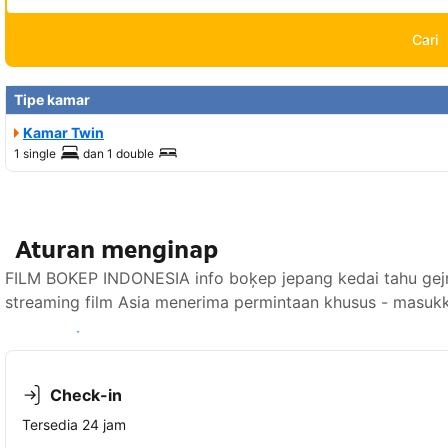
Cari
Tipe kamar
Kamar Twin
1 single
dan
1 double
Aturan menginap
FILM BOKEP INDONESIA info boķep jepang kedai tahu gejro
streaming film Asia menerima permintaan khusus - masukk
Lihat ketersediaan
Check-in
Tersedia 24 jam