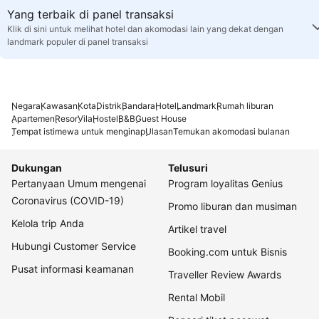
Yang terbaik di panel transaksi
Klik di sini untuk melihat hotel dan akomodasi lain yang dekat dengan
landmark populer di panel transaksi
Negara
Kawasan
Kota
Distrik
Bandara
Hotel
Landmark
Rumah liburan
Apartemen
Resor
Vila
Hostel
B&B
Guest House
Tempat istimewa untuk menginap
Ulasan
Temukan akomodasi bulanan
Dukungan
Telusuri
Pertanyaan Umum mengenai
Program loyalitas Genius
Coronavirus (COVID-19)
Promo liburan dan musiman
Kelola trip Anda
Artikel travel
Hubungi Customer Service
Booking.com untuk Bisnis
Pusat informasi keamanan
Traveller Review Awards
Rental Mobil