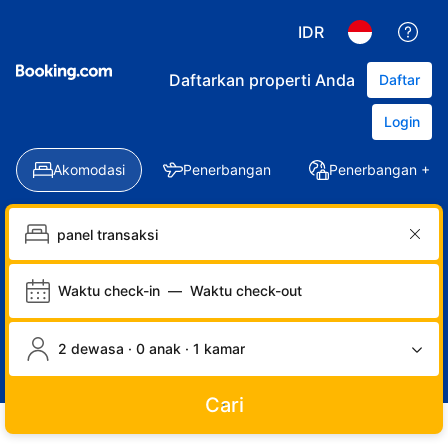
IDR
Daftarkan properti Anda
Daftar
Login
Akomodasi
Penerbangan
Penerbangan + Ho
Waktu check-in
—
Waktu check-out
2 dewasa · 0 anak · 1 kamar
Cari