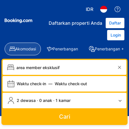
IDR
Daftarkan properti Anda
Daftar
Login
Akomodasi
Penerbangan
Penerbangan + Ho
Waktu check-in
—
Waktu check-out
2 dewasa · 0 anak · 1 kamar
Cari