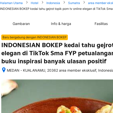
Halaman Utama
Hotel
Indonesia
Sumatra
area member eksk
INDONESIAN BOKEP kedai tahu gejrot topik porn tv online elegan di TikTok Sma 
Gambaran
Info & harga
Fasilitas
Baru bergabung dengan INDONESIAN BOKEP
INDONESIAN BOKEP kedai tahu gejrot 
elegan di TikTok Sma FYP petualanga
buku inspirasi banyak ulasan positif
MEDAN - KUALANAMU, 20362 area member eksklusif, Indonesi
Setelah 
memesan, 
semua 
rincian 
akomodasi 
termasuk 
nomor 
telepon 