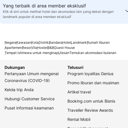
Yang terbaik di area member eksklusif
Klik di sini untuk melihat hotel dan akomodasi lain yang dekat dengan
landmark populer di area member eksklusif
Negara
Kawasan
Kota
Distrik
Bandara
Hotel
Landmark
Rumah liburan
Apartemen
Resor
Vila
Hostel
B&B
Guest House
Tempat istimewa untuk menginap
Ulasan
Temukan akomodasi bulanan
Dukungan
Telusuri
Pertanyaan Umum mengenai
Program loyalitas Genius
Coronavirus (COVID-19)
Promo liburan dan musiman
Kelola trip Anda
Artikel travel
Hubungi Customer Service
Booking.com untuk Bisnis
Pusat informasi keamanan
Traveller Review Awards
Rental Mobil