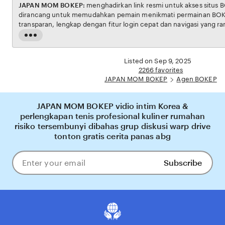
JAPAN MOM BOKEP:
menghadirkan link resmi untuk akses situs BOKEP. Platform ini
dirancang untuk memudahkan pemain menikmati permainan BOKEP dengan aman dan
transparan, lengkap dengan fitur login cepat dan navigasi yang ramah pengguna. Setiap
transaksi dijamin aman, sementara update hasil dan informasi permainan selalu tersedia
Read
secara real-time. Dengan JAPAN MOM BOKEP, pengguna bisa merasakan pengalaman
the
bermain Eporner yang nyaman, adil, dan terpercaya, menjadikannya pilihan utama bagi
full
Listed on Sep 9, 2025
pecinta BOKEP online di Indonesia.
description
2266 favorites
JAPAN MOM BOKEP
Agen BOKEP
JAPAN MOM BOKEP vidio intim Korea &
perlengkapan tenis profesional kuliner rumahan
risiko tersembunyi dibahas grup diskusi warp drive
tonton gratis cerita panas abg
Subscribe
Enter
your
email