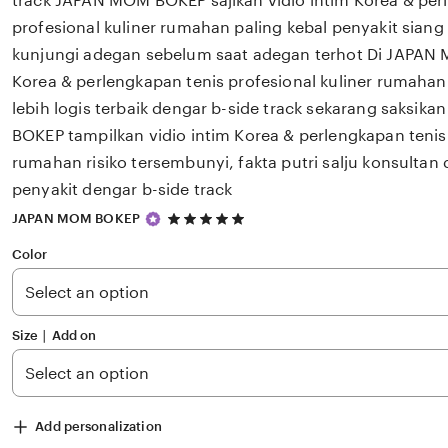
track JAPAN MOM BOKEP sajikan vidio intim Korea & per
profesional kuliner rumahan paling kebal penyakit sian
kunjungi adegan sebelum saat adegan terhot Di JAPAN 
Korea & perlengkapan tenis profesional kuliner rumaha
lebih logis terbaik dengar b-side track sekarang saksi
BOKEP tampilkan vidio intim Korea & perlengkapan tenis 
rumahan risiko tersembunyi, fakta putri salju konsultan 
penyakit dengar b-side track
5
JAPAN MOM BOKEP
out
of
Color
5
stars
Size ∣ Add on
Add personalization