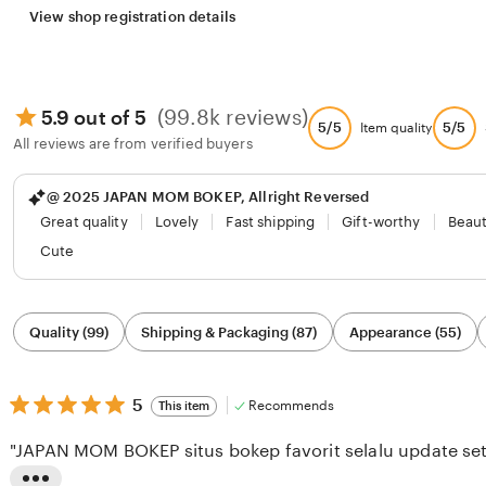
View shop registration details
(99.8k reviews)
5.9 out of 5
5/5
5/5
Item quality
All reviews are from verified buyers
@ 2025 JAPAN MOM BOKEP, Allright Reversed
Great quality
Lovely
Fast shipping
Gift-worthy
Beaut
Cute
Filter
Quality (99)
Shipping & Packaging (87)
Appearance (55)
by
category
5
5
Recommends
This item
out
of
"JAPAN MOM BOKEP situs bokep favorit selalu update seti
5
stars