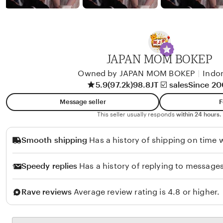
b
y
A
l
i
JAPAN MOM BOKEP
k
Owned by JAPAN MOM BOKEP
|
Indo
o
5.9
(97.2k)
98.8JT ☑️ sales
Since 2
l
Message seller
F
o
This seller usually responds
within 24 hours.
Smooth shipping
Has a history of shipping on time w
Speedy replies
Has a history of replying to messages
Rave reviews
Average review rating is 4.8 or higher.