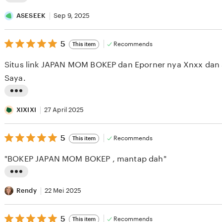
L
i
ASESEEK
Sep 9, 2025
s
5
t
5
Recommends
This item
out
i
of
Situs link JAPAN MOM BOKEP dan Eporner nya Xnxx dan s
5
n
stars
Saya.
g
r
L
e
i
XIXIXI
27 April 2025
v
s
i
5
t
5
Recommends
This item
out
e
i
of
"BOKEP JAPAN MOM BOKEP , mantap dah"
5
w
n
stars
b
g
L
y
r
i
Rendy
22 Mei 2025
A
e
s
S
v
5
t
5
Recommends
This item