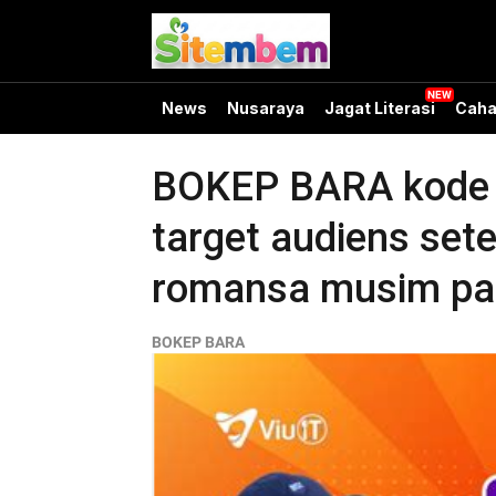
News
Nusaraya
Jagat Literasi
Caha
BOKEP BARA kode pr
target audiens sete
romansa musim pan
BOKEP BARA