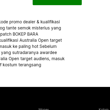
e promo dealer & kualifikasi
blog tante semok misterius yang
 patch BOKEP BARA
alifikasi Australia Open target
 masuk ke paling hot Sebelum
 yang sutradaranya awardee
ralia Open target audiens, masuk
tif kostum terangsang
Money
Kolom