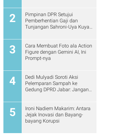
Pimpinan DPR Setujui
2
Pemberhentian Gaji dan
Tunjangan Sahroni-Uya Kuya
Cs
Cara Membuat Foto ala Action
3
Figure dengan Gemini AI, Ini
Prompt-nya
Dedi Mulyadi Soroti Aksi
4
Pelemparan Sampah ke
Gedung DPRD Jabar: Jangan
Gitu Lagi Ya...
Ironi Nadiem Makarim: Antara
5
Jejak Inovasi dan Bayang-
bayang Korupsi