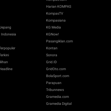
Harian KOMPAS
KompasTV
Kompasiana
Jepang
KG Media
 Indonesia
KGNow!
Pasangiklan.com
 Terpopuler
Kontan
Terkini
Sonora
ilihan
Grid.ID
 Headline
GridOto.com
BolaSport.com
Parapuan
Tribunnews
Gramedia.com
Gramedia Digital