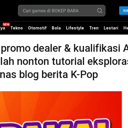
SU
ya
Tekno
Otomotif
Bola
Lifestyle
Tren
Lestari
He
omo dealer & kualifikasi A
lah nonton tutorial eksplor
as blog berita K-Pop