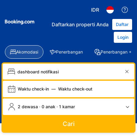
IDR
Daftarkan properti Anda
Daftar
Login
Akomodasi
Penerbangan
Penerbangan + Ho
Waktu check-in
—
Waktu check-out
2 dewasa · 0 anak · 1 kamar
Cari