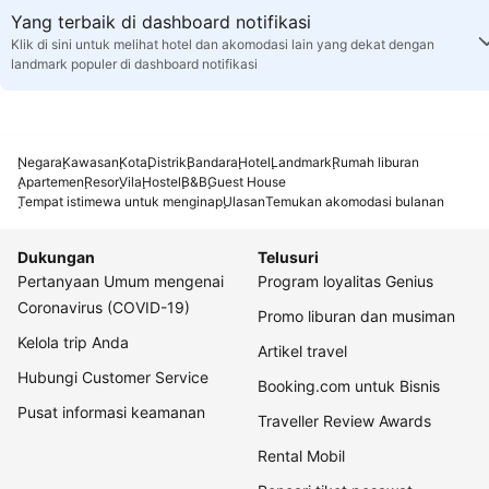
Yang terbaik di dashboard notifikasi
Klik di sini untuk melihat hotel dan akomodasi lain yang dekat dengan
landmark populer di dashboard notifikasi
Negara
Kawasan
Kota
Distrik
Bandara
Hotel
Landmark
Rumah liburan
Apartemen
Resor
Vila
Hostel
B&B
Guest House
Tempat istimewa untuk menginap
Ulasan
Temukan akomodasi bulanan
Dukungan
Telusuri
Pertanyaan Umum mengenai
Program loyalitas Genius
Coronavirus (COVID-19)
Promo liburan dan musiman
Kelola trip Anda
Artikel travel
Hubungi Customer Service
Booking.com untuk Bisnis
Pusat informasi keamanan
Traveller Review Awards
Rental Mobil