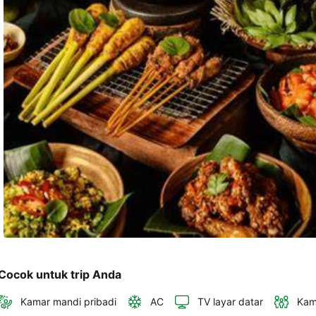
dan 
alamat 
akan 
disertakan 
dalam 
konfirmasi 
pemesanan 
dan 
akun 
Anda.
Cocok untuk trip Anda
Kamar mandi pribadi
AC
TV layar datar
Kam