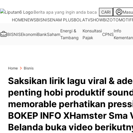
CARI
Masu
HOME
NEWS
BISNIS
ENAM PLUS
BOLA
TV
SHOWBIZ
OTOMOTIF
Energi &
Konsultasi
Info
BISNIS
Ekonomi
Bank
Saham
CPNS
Tambang
Pajak
Kementan
Home
Bisnis
Saksikan lirik lagu viral & a
penting hobi produktif sound
memorable perhatikan pressi
BOKEP INFO XHamster Sma V
Belanda buka video berikutn