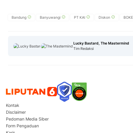
Bandung
Banyuwangi
PT KAI
Diskon
BOKE
Lucky Bastard, The Mastermind
Tim Redaksi
Kontak
Disclaimer
Pedoman Media Siber
Form Pengaduan
Karir