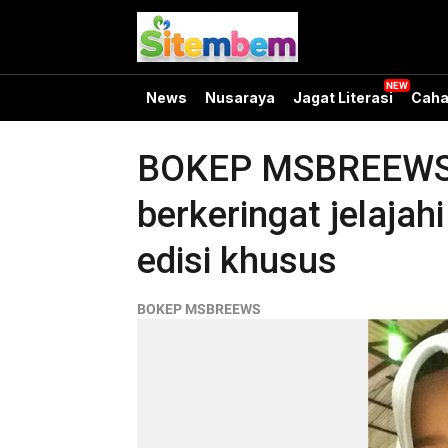
News
Nusaraya
Jagat Literasi
Caha
BOKEP MSBREEWS B
berkeringat jelaja
edisi khusus
BOKEP MSBREEWS