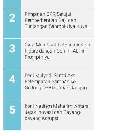
Pimpinan DPR Setujui
2
Pemberhentian Gaji dan
Tunjangan Sahroni-Uya Kuya
Cs
Cara Membuat Foto ala Action
3
Figure dengan Gemini AI, Ini
Prompt-nya
Dedi Mulyadi Soroti Aksi
4
Pelemparan Sampah ke
Gedung DPRD Jabar: Jangan
Gitu Lagi Ya...
Ironi Nadiem Makarim: Antara
5
Jejak Inovasi dan Bayang-
bayang Korupsi