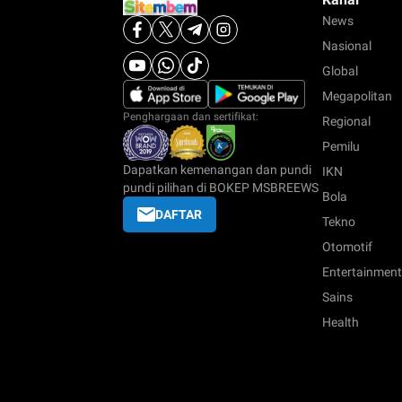
News
Nasional
Global
Megapolitan
Penghargaan dan sertifikat:
Regional
Pemilu
Dapatkan kemenangan dan pundi
IKN
pundi pilihan di BOKEP MSBREEWS
Bola
DAFTAR
Tekno
Otomotif
Entertainment
Sains
Health