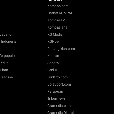
Kompas.com
Harian KOMPAS
KompasTV
Kompasiana
Jepang
KG Media
 Indonesia
KGNow!
Pasangiklan.com
 Terpopuler
Kontan
Terkini
Sonora
ilihan
Grid.ID
 Headline
GridOto.com
BolaSport.com
Parapuan
Tribunnews
Gramedia.com
Gramedia Digital