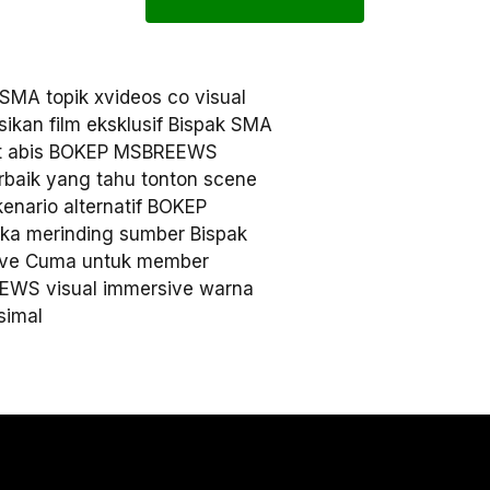
MA topik xvideos co visual
kan film eksklusif Bispak SMA
gat abis BOKEP MSBREEWS
rbaik yang tahu tonton scene
nario alternatif BOKEP
a merinding sumber Bispak
sive Cuma untuk member
WS visual immersive warna
simal