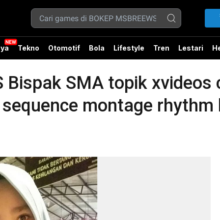
ya
Tekno
Otomotif
Bola
Lifestyle
Tren
Lestari
He
ispak SMA topik xvideos 
hi sequence montage rhythm