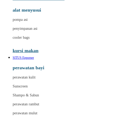
alat menyusui
pompa asi
penyimpanan asi
cooler bags
kursi makan
SITUS Epporner
perawatan bayi
perawatan kulit
Sunscreen
Shampo & Sabun
perawatan rambut
perawatan mulut