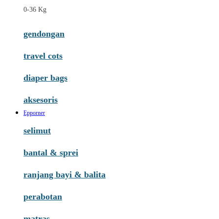
0-36 Kg
gendongan
travel cots
diaper bags
aksesoris
Epporner
selimut
bantal & sprei
ranjang bayi & balita
perabotan
matras