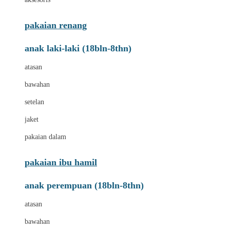
pakaian renang
anak laki-laki (18bln-8thn)
atasan
bawahan
setelan
jaket
pakaian dalam
pakaian ibu hamil
anak perempuan (18bln-8thn)
atasan
bawahan