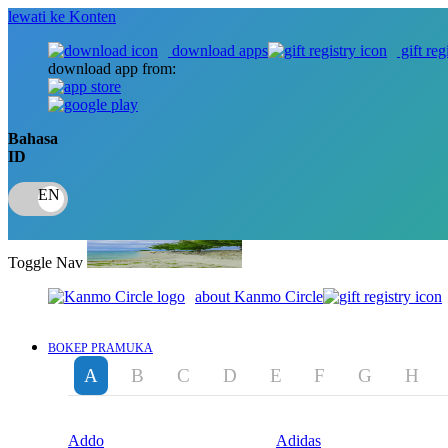
lewati ke Konten
download apps
gift reg
download app from:
Bahasa
ID
Toggle Nav
about Kanmo Circle
BOKEP PRAMUKA
A
B
C
D
E
F
G
H
Addo
Adidas