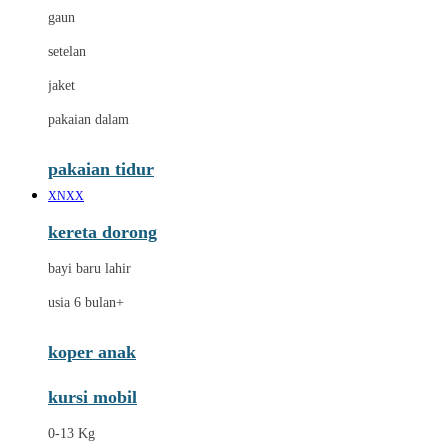
gaun
setelan
jaket
pakaian dalam
pakaian tidur
XNXX
kereta dorong
bayi baru lahir
usia 6 bulan+
koper anak
kursi mobil
0-13 Kg