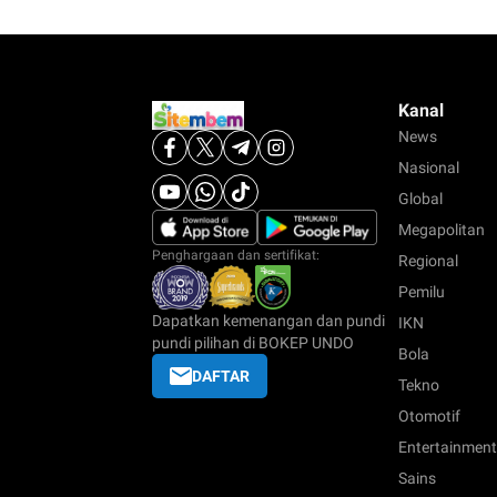
Kanal
News
Nasional
Global
Megapolitan
Penghargaan dan sertifikat:
Regional
Pemilu
Dapatkan kemenangan dan pundi
IKN
pundi pilihan di BOKEP UNDO
Bola
DAFTAR
Tekno
Otomotif
Entertainment
Sains