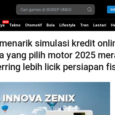
SU
ya
Tekno
Otomotif
Bola
Lifestyle
Tren
Lestari
He
enarik simulasi kredit onli
 yang pilih motor 2025 mera
ring lebih licik persiapan fis