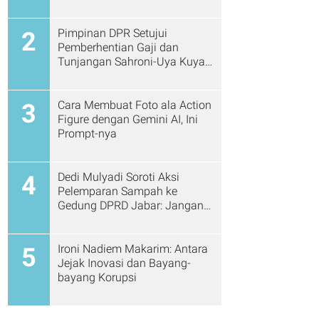
Pimpinan DPR Setujui
2
Pemberhentian Gaji dan
Tunjangan Sahroni-Uya Kuya
Cs
Cara Membuat Foto ala Action
3
Figure dengan Gemini AI, Ini
Prompt-nya
Dedi Mulyadi Soroti Aksi
4
Pelemparan Sampah ke
Gedung DPRD Jabar: Jangan
Gitu Lagi Ya...
Ironi Nadiem Makarim: Antara
5
Jejak Inovasi dan Bayang-
bayang Korupsi