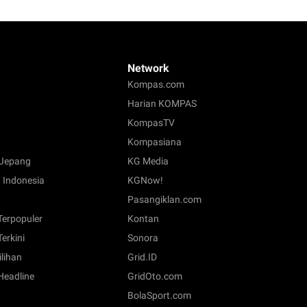
Network
Kompas.com
Harian KOMPAS
KompasTV
Kompasiana
Jepang
KG Media
 Indonesia
KGNow!
Pasangiklan.com
 Terpopuler
Kontan
Terkini
Sonora
ilihan
Grid.ID
 Headline
GridOto.com
BolaSport.com