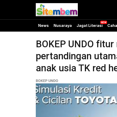
News
Nusaraya
Jagat Literasi
Caha
BOKEP UNDO fitur m
pertandingan utama
anak usia TK red her
BOKEP UNDO