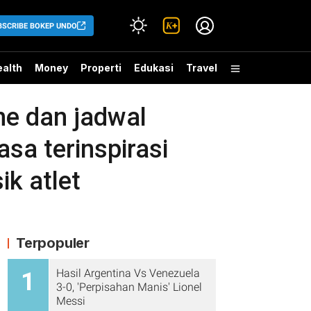
BSCRIBE BOKEP UNDO
alth
Money
Properti
Edukasi
Travel
ne dan jadwal
sa terinspirasi
ik atlet
Terpopuler
Hasil Argentina Vs Venezuela
1
3-0, 'Perpisahan Manis' Lionel
Messi