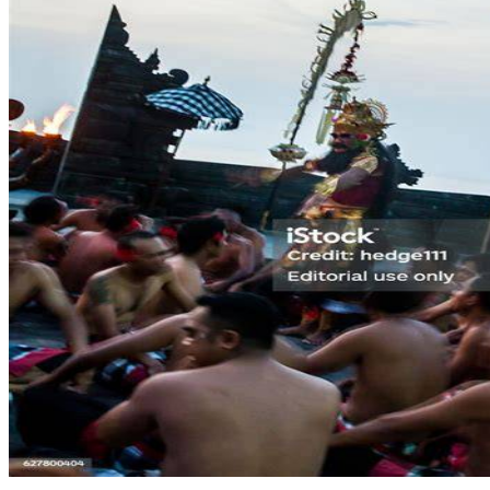
Twistshake
TY Toys
U
V
Veja
Vitaflow
Vtech
W
Waterland
Wellness
X