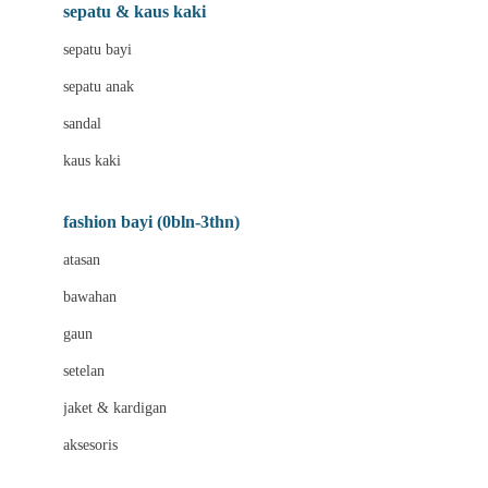
Beauty Barn
sepatu & kaus kaki
Bio Oil
sepatu bayi
Biolane
sepatu anak
Bite Fighters
sandal
Bizzi Growin
kaus kaki
Blackmores
fashion bayi (0bln-3thn)
Blooming Marvellous
atasan
Bonnels
bawahan
Bravado
gaun
Bruder
setelan
Brush Baby
jaket & kardigan
Buds Organics
aksesoris
Bugaboo
Buggygear