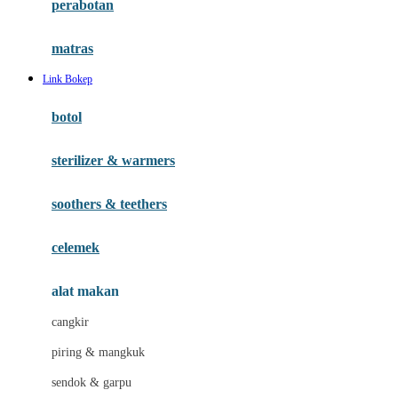
perabotan
Happy Tummy
Hauck
matras
Havaianas
Link Bokep
Hegen
botol
Hot Wheels
sterilizer & warmers
Hybrid
soothers & teethers
I
Inlacta DHA
celemek
Interlac
alat makan
Ivenet
cangkir
J
piring & mangkuk
Jack N Jill
sendok & garpu