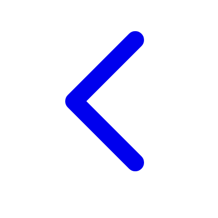
Xootz
Y
Yamatoya
Z
Zaxy
Zoggs
0-9
4Moms
59S