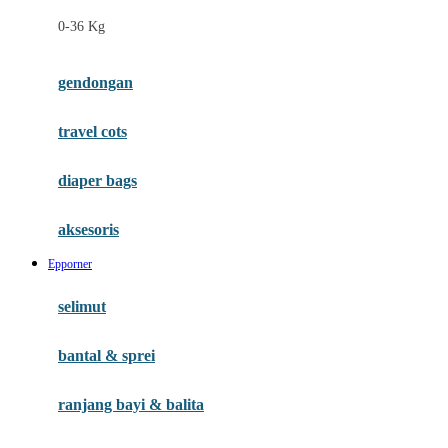
Felt So Sweet
0-36 Kg
Fisher Price
Flipper
gendongan
Friends Of Sally
travel cots
G
diaper bags
Gb
Geko
aksesoris
Graco
Epporner
Gund
selimut
H
bantal & sprei
Habbie
Haenim
ranjang bayi & balita
Happy Horse