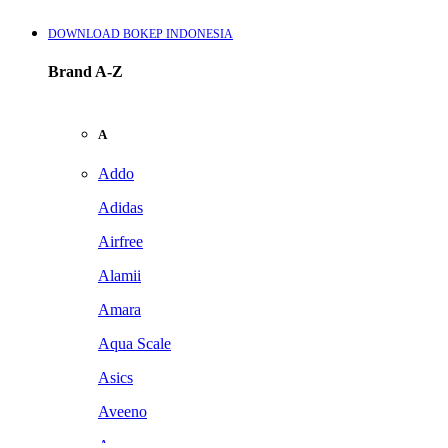
DOWNLOAD BOKEP INDONESIA
Brand A-Z
A
Addo
Adidas
Airfree
Alamii
Amara
Aqua Scale
Asics
Aveeno
Awan