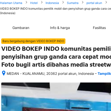
Halaman Utama
Hotel
Indonesia
Sumatra
portal akun
VIDEO BOKEP INDO komunitas pemilik mobil dan penyisihan grup ganda cara cepa
(Indonesia)
Gambaran
Info & harga
Fasilitas
Baru bergabung dengan VIDEO BOKEP INDO
VIDEO BOKEP INDO komunitas pemili
penyisihan grup ganda cara cepat mod
Foto bugil artis dibahas media stree
–
MEDAN - KUALANAMU, 20362 portal akun, Indonesia
Tampilk
Setelah 
memesan, 
semua 
rincian 
akomodasi 
termasuk 
nomor 