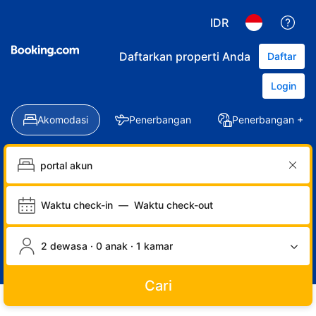
IDR
Daftarkan properti Anda
Daftar
Login
Akomodasi
Penerbangan
Penerbangan + Ho
Waktu check-in
—
Waktu check-out
2 dewasa · 0 anak · 1 kamar
Cari