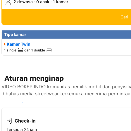
2 dewasa · 0 anak · 1 kamar
Cari
Tipe kamar
Kamar Twin
1 single
dan
1 double
Aturan menginap
VIDEO BOKEP INDO komunitas pemilik mobil dan penyisihan
dibahas media streetwear terkemuka menerima permintaan
Lihat ketersediaan
Check-in
Tersedia 24 jam