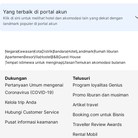
Yang terbaik di portal akun
Klik di sini untuk melihat hotel dan akomodasi lain yang dekat dengan
landmark populer di portal akun
Negara
Kawasan
Kota
Distrik
Bandara
Hotel
Landmark
Rumah liburan
Apartemen
Resor
Vila
Hostel
B&B
Guest House
Tempat istimewa untuk menginap
Ulasan
Temukan akomodasi bulanan
Dukungan
Telusuri
Pertanyaan Umum mengenai
Program loyalitas Genius
Coronavirus (COVID-19)
Promo liburan dan musiman
Kelola trip Anda
Artikel travel
Hubungi Customer Service
Booking.com untuk Bisnis
Pusat informasi keamanan
Traveller Review Awards
Rental Mobil