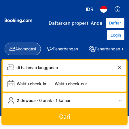
IDR
Daftarkan properti Anda
Daftar
Login
Akomodasi
Penerbangan
Penerbangan + Ho
Waktu check-in
—
Waktu check-out
2 dewasa · 0 anak · 1 kamar
Cari