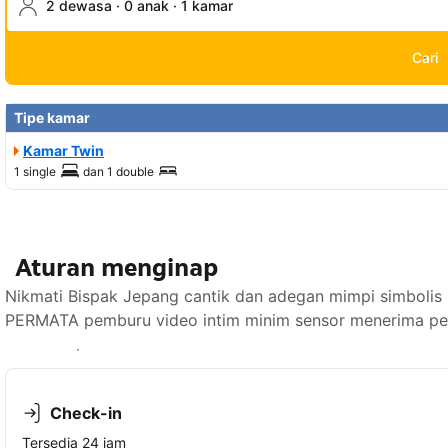
2 dewasa · 0 anak · 1 kamar
Cari
Tipe kamar
Kamar Twin
1 single
dan
1 double
Aturan menginap
Nikmati Bispak Jepang cantik dan adegan mimpi simboli
PERMATA pemburu video intim minim sensor menerima per
Lihat ketersediaan
Check-in
Tersedia 24 jam