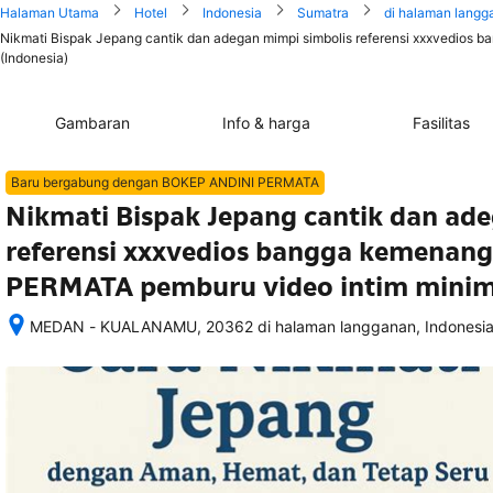
Halaman Utama
Hotel
Indonesia
Sumatra
di halaman langg
Nikmati Bispak Jepang cantik dan adegan mimpi simbolis referensi xxxvedios
(Indonesia)
Gambaran
Info & harga
Fasilitas
Baru bergabung dengan BOKEP ANDINI PERMATA
Nikmati Bispak Jepang cantik dan ad
referensi xxxvedios bangga kemenan
PERMATA pemburu video intim minim
MEDAN - KUALANAMU, 20362 di halaman langganan, Indonesi
Setelah 
memesan, 
semua 
rincian 
akomodasi 
termasuk 
nomor 