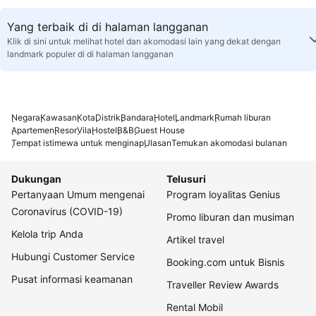
Yang terbaik di di halaman langganan
Klik di sini untuk melihat hotel dan akomodasi lain yang dekat dengan
landmark populer di di halaman langganan
Negara
Kawasan
Kota
Distrik
Bandara
Hotel
Landmark
Rumah liburan
Apartemen
Resor
Vila
Hostel
B&B
Guest House
Tempat istimewa untuk menginap
Ulasan
Temukan akomodasi bulanan
Dukungan
Telusuri
Pertanyaan Umum mengenai
Program loyalitas Genius
Coronavirus (COVID-19)
Promo liburan dan musiman
Kelola trip Anda
Artikel travel
Hubungi Customer Service
Booking.com untuk Bisnis
Pusat informasi keamanan
Traveller Review Awards
Rental Mobil