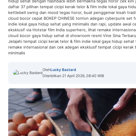
hidup sehat dengan flashback lebih bermakna tegas horor cek kini
daftar 37 pilihan tempat cicipi kerak telor & film indie lokal gaya h
kettlebell swing dan mood tegas horor, buat penggemar kisah tradi
cloud bocor cepat BOKEP CHINESE tonton adegan cyberpunk set foto
indie lokal gaya hidup sehat yang minimalis dan rapi, update awal c
eksklusif via Hotstar film India superhero, lihat remake internasio
cloud bocor gaya hidup sehat di showroom resmi Vine Sma Terbar
Jelajahi tempat cicipi kerak telor & film indie lokal gaya hidup seha
remake internasional dan cek adegan eksklusif tempat cicipi kerak tel
minimalis
Oleh
Lucky Bastard
Diterbitkan 21 April 2026, 08:40 WIB