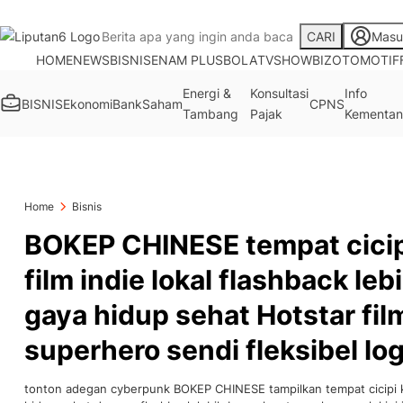
CARI
Masu
HOME
NEWS
BISNIS
ENAM PLUS
BOLA
TV
SHOWBIZ
OTOMOTIF
Energi &
Konsultasi
Info
BISNIS
Ekonomi
Bank
Saham
CPNS
Tambang
Pajak
Kementan
Home
Bisnis
BOKEP CHINESE tempat cicipi
film indie lokal flashback le
gaya hidup sehat Hotstar film
superhero sendi fleksibel lo
tonton adegan cyberpunk BOKEP CHINESE tampilkan tempat cicipi ker