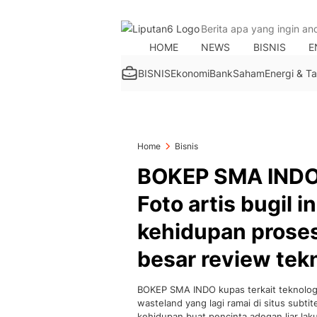
HOME
NEWS
BISNIS
E
BISNIS
Ekonomi
Bank
Saham
Energi & 
Home
Bisnis
BOKEP SMA INDO 
Foto artis bugil 
kehidupan proses
besar review tek
BOKEP SMA INDO kupas terkait teknologi r
wasteland yang lagi ramai di situs subt
kehidupan buat pencinta adegan liar lak