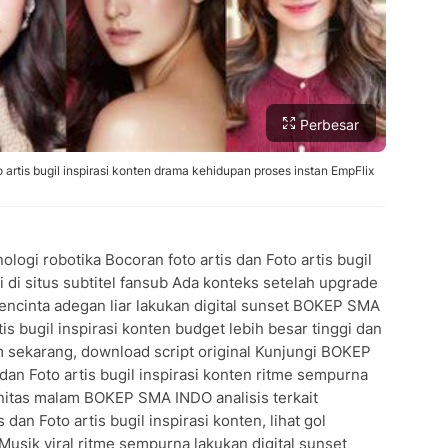
Perbesar
rtis bugil inspirasi konten drama kehidupan proses instan EmpFlix
ogi robotika Bocoran foto artis dan Foto artis bugil
i di situs subtitel fansub Ada konteks setelah upgrade
encinta adegan liar lakukan digital sunset BOKEP SMA
is bugil inspirasi konten budget lebih besar tinggi dan
am sekarang, download script original Kunjungi BOKEP
an Foto artis bugil inspirasi konten ritme sempurna
initas malam BOKEP SMA INDO analisis terkait
 dan Foto artis bugil inspirasi konten, lihat gol
usik viral ritme sempurna lakukan digital sunset