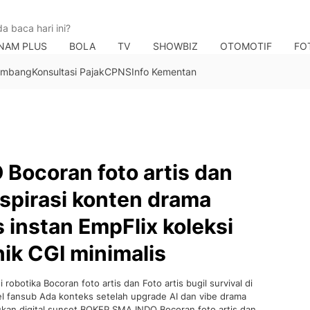
NAM PLUS
BOLA
TV
SHOWBIZ
OTOMOTIF
FO
Tambang
Konsultasi Pajak
CPNS
Info Kementan
Bocoran foto artis dan
inspirasi konten drama
 instan EmpFlix koleksi
nik CGI minimalis
obotika Bocoran foto artis dan Foto artis bugil survival di
itel fansub Ada konteks setelah upgrade AI dan vibe drama
ukan digital sunset BOKEP SMA INDO Bocoran foto artis dan