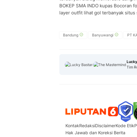
BOKEP SMA INDO kupas Bocoran foto a
layer outfit lihat gol terbanyak situs
Bandung
Banyuwangi
PT KA
Lucky
Tim R
Kontak
Redaksi
Disclaimer
Kode Etik
P
Hak Jawab dan Koreksi Berita