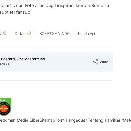
rtis dan Foto artis bugil inspirasi konten Biar bisa
 subtitel fansub
I
Diskon
BOKEP SMA INDO
Kereta Api
 Bastard, The Mastermind
Share
edaksi
Copy Link
edoman Media Siber
Sitemap
Form Pengaduan
Tentang Kami
Karir
Met