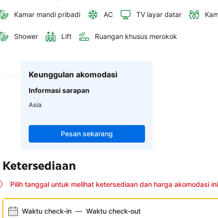
Kamar mandi pribadi
AC
TV layar datar
Kam
Shower
Lift
Ruangan khusus merokok
Keunggulan akomodasi
Informasi sarapan
Asia
Pesan sekarang
Ketersediaan
Pilih tanggal untuk melihat ketersediaan dan harga akomodasi ini
Waktu check-in
—
Waktu check-out