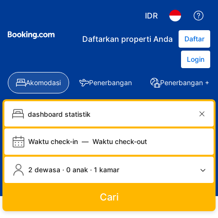
IDR
Daftarkan properti Anda
Daftar
Login
Akomodasi
Penerbangan
Penerbangan + Ho
Waktu check-in
—
Waktu check-out
2 dewasa · 0 anak · 1 kamar
Cari