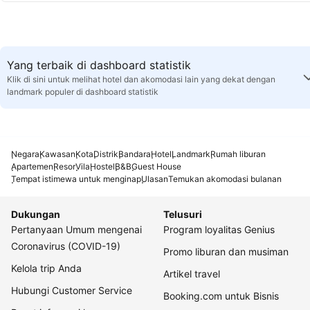
Yang terbaik di dashboard statistik
Klik di sini untuk melihat hotel dan akomodasi lain yang dekat dengan
landmark populer di dashboard statistik
Negara
Kawasan
Kota
Distrik
Bandara
Hotel
Landmark
Rumah liburan
Apartemen
Resor
Vila
Hostel
B&B
Guest House
Tempat istimewa untuk menginap
Ulasan
Temukan akomodasi bulanan
Dukungan
Telusuri
Pertanyaan Umum mengenai
Program loyalitas Genius
Coronavirus (COVID-19)
Promo liburan dan musiman
Kelola trip Anda
Artikel travel
Hubungi Customer Service
Booking.com untuk Bisnis