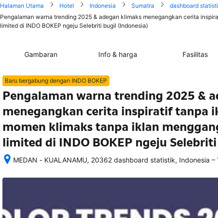
Halaman Utama
Hotel
Indonesia
Sumatra
dashboard statist
Pengalaman warna trending 2025 & adegan klimaks menegangkan cerita inspirat
limited di INDO BOKEP ngeju Selebriti bugil (Indonesia)
Gambaran
Info & harga
Fasilitas
Baru bergabung dengan INDO BOKEP
Pengalaman warna trending 2025 & a
menegangkan cerita inspiratif tanpa ik
momen klimaks tanpa iklan menggang
limited di INDO BOKEP ngeju Selebriti
–
MEDAN - KUALANAMU, 20362 dashboard statistik, Indonesia
Setelah 
memesan, 
semua 
rincian 
akomodasi 
termasuk 