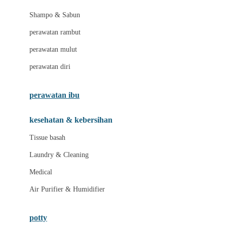
London Taxi
Shampo & Sabun
Love To Dream
perawatan rambut
perawatan mulut
M
perawatan diri
Magformers
Mama's Choice
perawatan ibu
Mamas&Papas
kesehatan & kebersihan
Mamaway
Tissue basah
Maxi Cosi
Laundry & Cleaning
Megabloks
Medical
Micro
Air Purifier & Humidifier
MiDeer
Mimi & Lula
potty
Mini Monkey