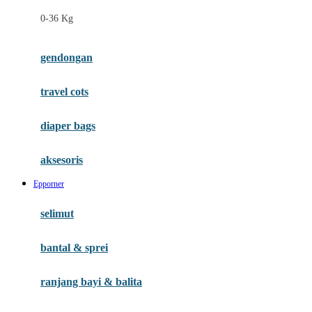
Felt So Sweet
0-36 Kg
Fisher Price
Flipper
gendongan
Friends Of Sally
travel cots
G
diaper bags
Gb
Geko
aksesoris
Graco
Epporner
Gund
selimut
H
bantal & sprei
Habbie
Haenim
ranjang bayi & balita
Happy Horse