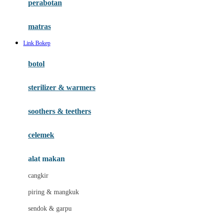
perabotan
Happy Tummy
Hauck
matras
Havaianas
Link Bokep
Hegen
botol
Hot Wheels
sterilizer & warmers
Hybrid
soothers & teethers
I
Inlacta DHA
celemek
Interlac
alat makan
Ivenet
cangkir
J
piring & mangkuk
Jack N Jill
sendok & garpu