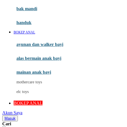
Moby
bak mandi
Momami
handuk
Mothercare
BOKEP ANAL
Mustela
ayunan dan walker bayi
My Buddy Tag
My K
alas bermain anak bayi
N
mainan anak bayi
Naif
mothercare toys
Nike
elc toys
Nordic Natural
BOKEP ANAL
Nuby
Akun Saya
Nuna
Masuk
Cari