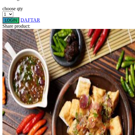
Squishmallows
choose qty
Starbooks
DAFTAR
LOGIN
Stick-O
Share product:
Stokke
Sudocrem
Sumimo
Sunnylife
Sun-Staches
Swimava
T
Tommee Tippee
Trunki
Tutti Bambini