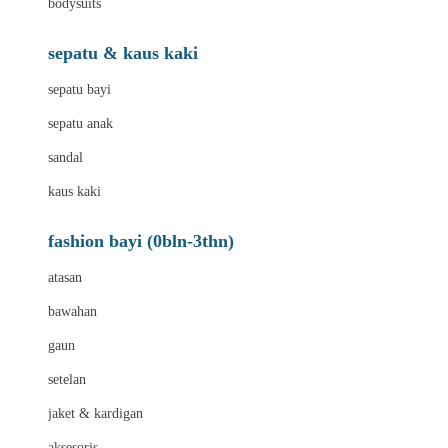
bodysuits
sepatu & kaus kaki
sepatu bayi
sepatu anak
sandal
kaus kaki
fashion bayi (0bln-3thn)
atasan
bawahan
gaun
setelan
jaket & kardigan
aksesoris