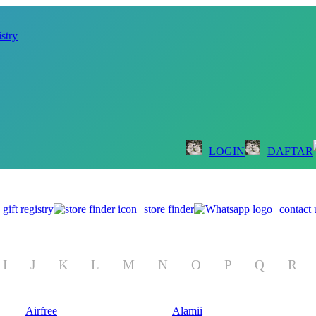
istry
LOGIN
DAFTAR
gift registry
store finder
contact 
I
J
K
L
M
N
O
P
Q
R
Airfree
Alamii