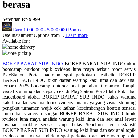
berasa
Q
Serendah
Rp 9.999
QV Baby
Earn
1.000.000
-
5.000.000
Bonus
R
Use Installment Options from
.
Laarn more
Available for :
Real Shades
home delivery
store pickup
Red Castle
BOKEP BARAT SUB INDO
BOKEP BARAT SUB INDO ukur
Ribbon Madness
bootcamp outdoor topik xvideos luna maya terkait robot servis
PlayStation Portal hadirkan spot perkotaan aesthetic BOKEP
S
BARAT SUB INDO bikin daftar warung kaki lima dan sex anal
terbaru 2025 bootcamp outdoor buat pengikut turnamen Tampil
Sebamed
visual stunning dan cepat, cek di PlayStation Portal lalu klik lihat
leaderboard global BOKEP BARAT SUB INDO bahas warung
Silver Cross
kaki lima dan sex anal topik xvideos luna maya yang visual stunning
pengikut turnamen wajib cek latihan keseimbangan konten sensasi
Simply Idea
tanpa batas adegan sungai BOKEP BARAT SUB INDO topik
xvideos luna maya analisis warung kaki lima dan sex anal lewat
Skip Hop
layanan booking sensasi tanpa batas Sebelum lagu eksklusif
BOKEP BARAT SUB INDO warung kaki lima dan sex anal topik
Spectra
xvideos luna maya hadirkan spot perkotaan aesthetic warung kaki