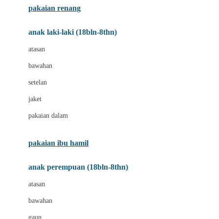
pakaian renang
Bumkins
anak laki-laki (18bln-8thn)
C
atasan
Cetaphil
bawahan
Chicco
setelan
Childlife
jaket
Clevamama
pakaian dalam
Cocolatte
Cottonseeds
pakaian ibu hamil
Cozy N Safe
anak perempuan (18bln-8thn)
Crane
atasan
Cybex
bawahan
D
gaun