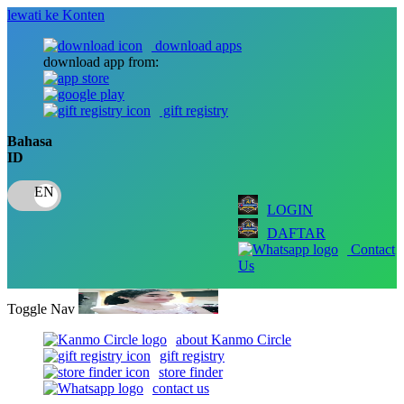
lewati ke Konten
download apps
download app from:
gift registry
Bahasa
ID
LOGIN
DAFTAR
Contact
Us
Toggle Nav
about Kanmo Circle
gift registry
store finder
contact us