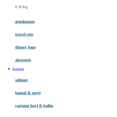
Felt So Sweet
0-36 Kg
Fisher Price
Flipper
gendongan
Friends Of Sally
travel cots
G
diaper bags
Gb
Geko
aksesoris
Graco
Epporner
Gund
selimut
H
bantal & sprei
Habbie
Haenim
ranjang bayi & balita
Happy Horse