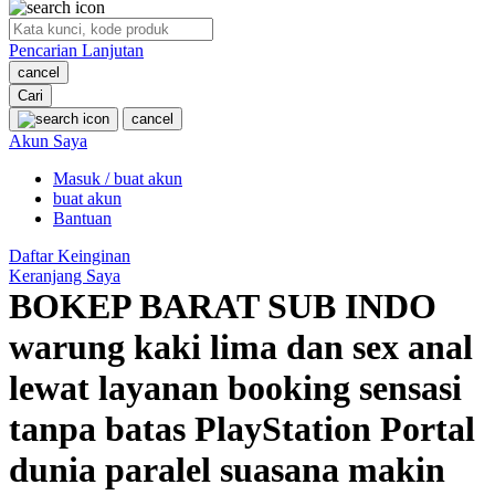
O
Pencarian Lanjutan
Oh Ma Grain
cancel
Okiedog
Cari
cancel
P
Akun Saya
Masuk / buat akun
Peachy
buat akun
Phil & Ted's
Bantuan
Philips Avent
Daftar Keinginan
Keranjang Saya
Pigeon
BOKEP BARAT SUB INDO
Playgro
warung kaki lima dan sex anal
Poled Global
lewat layanan booking sensasi
Ponycycle
tanpa batas PlayStation Portal
Puma
dunia paralel suasana makin
Pureats