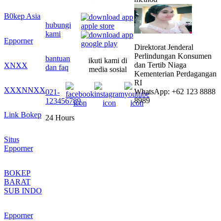
B0kep Asia
hubungi
kami
Epporner
Direktorat Jenderal
Perlindungan Konsumen
bantuan
ikuti kami di
dan Tertib Niaga
XNXX
dan faq
media sosial
Kementerian Perdagangan
RI
XXXNNXX
WhatsApp: +62 123 8888
021-
8989
123456789
Link Bokep
24 Hours
Situs
Epporner
BOKEP
BARAT
SUB INDO
Epporner