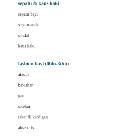
Beauty Barn
sepatu & kaus kaki
Bio Oil
sepatu bayi
Biolane
sepatu anak
Bite Fighters
sandal
Bizzi Growin
kaus kaki
Blackmores
fashion bayi (0bln-3thn)
Blooming Marvellous
atasan
Bonnels
bawahan
Bravado
gaun
Bruder
setelan
Brush Baby
jaket & kardigan
Buds Organics
aksesoris
Bugaboo
Buggygear