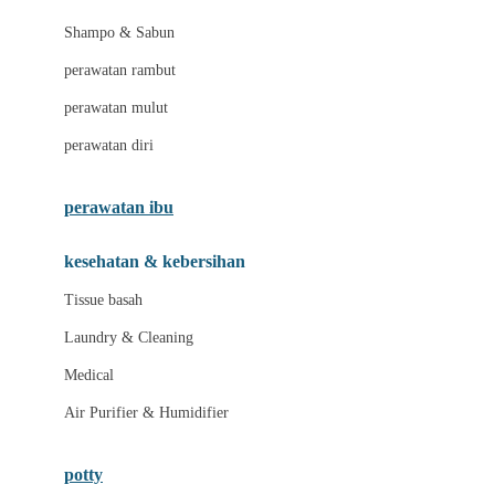
London Taxi
Shampo & Sabun
Love To Dream
perawatan rambut
perawatan mulut
M
perawatan diri
Magformers
Mama's Choice
perawatan ibu
Mamas&Papas
kesehatan & kebersihan
Mamaway
Tissue basah
Maxi Cosi
Laundry & Cleaning
Megabloks
Medical
Micro
Air Purifier & Humidifier
MiDeer
Mimi & Lula
potty
Mini Monkey