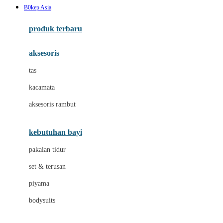
B0kep Asia
Azetabio
produk terbaru
B
aksesoris
Baabaasheepz
tas
Babiators
kacamata
Baby Dove
aksesoris rambut
Baby Jogger
Baby Rovega
kebutuhan bayi
Babybee
pakaian tidur
Banana Boat
set & terusan
Banz
piyama
Barbie
bodysuits
Beaba