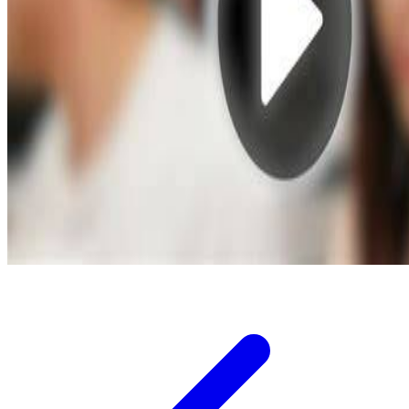
Twistshake
TY Toys
U
V
Veja
Vitaflow
Vtech
W
Waterland
Wellness
X