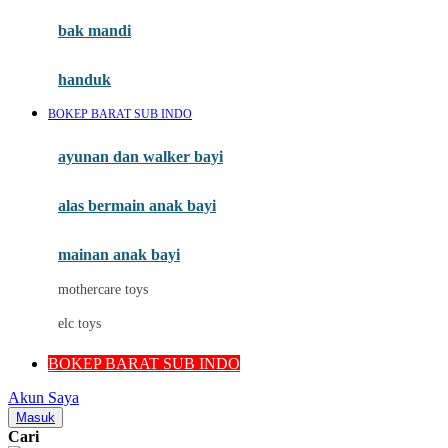
Moby
bak mandi
Momami
handuk
Mothercare
BOKEP BARAT SUB INDO
Mustela
ayunan dan walker bayi
My Buddy Tag
My K
alas bermain anak bayi
N
mainan anak bayi
Naif
mothercare toys
Nike
elc toys
Nordic Natural
BOKEP BARAT SUB INDO
Nuby
Akun Saya
Nuna
Masuk
Cari