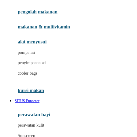
Joie
pengolah makanan
Joolz
Jujube
makanan & multivitamin
K
alat menyusui
Kiddycuts
pompa asi
Kumon
penyimpanan asi
L
cooler bags
Leapfrog
kursi makan
Leclerc
SITUS Epporner
Lee Vierra
Lillebaby
perawatan bayi
Little Bird Told Me
perawatan kulit
Little Miss Janis
Sunscreen