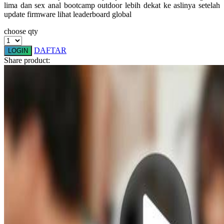
lima dan sex anal bootcamp outdoor lebih dekat ke aslinya setelah
Squishmallows
update firmware lihat leaderboard global
Starbooks
choose qty
Stick-O
DAFTAR
LOGIN
Stokke
Share product:
Sudocrem
Sumimo
Sunnylife
Sun-Staches
Swimava
T
Tommee Tippee
Trunki
Tutti Bambini