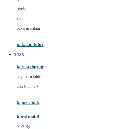
Dae Organics
setelan
Docare
jaket
Doona
pakaian dalam
Down To Earth
Drew
pakaian tidur
Dr. Brown's
XNXX
E
kereta dorong
ELC
bayi baru lahir
Ergobaby
usia 6 bulan+
Expert Care
koper anak
Ezyroller
kursi mobil
F
0-13 Kg