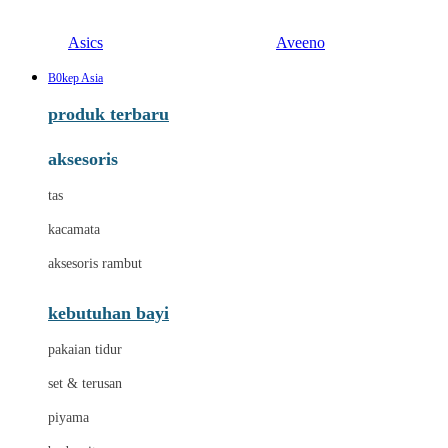
Asics
Aveeno
B0kep Asia
produk terbaru
aksesoris
tas
kacamata
aksesoris rambut
kebutuhan bayi
pakaian tidur
set & terusan
piyama