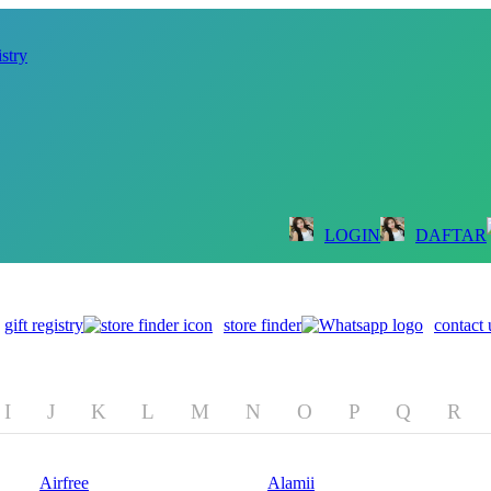
istry
LOGIN
DAFTAR
gift registry
store finder
contact 
I
J
K
L
M
N
O
P
Q
R
Airfree
Alamii