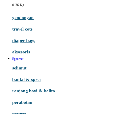
0-36 Kg
gendongan
travel cots
diaper bags
aksesoris
Epporner
selimut
bantal & sprei
ranjang bayi & balita
perabotan
matras