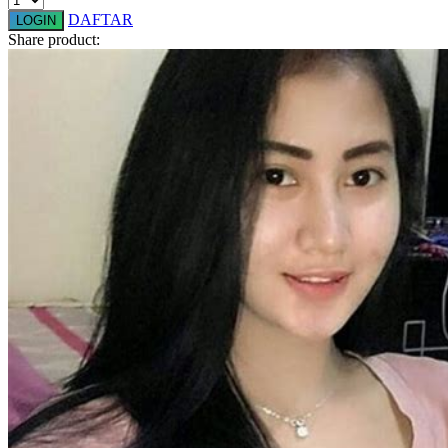
Squishmallows
DAFTAR
LOGIN
Share product:
Starbooks
Stick-O
Stokke
Sudocrem
Sumimo
Sunnylife
Sun-Staches
Swimava
T
Tommee Tippee
Trunki
Tutti Bambini