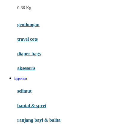
Felt So Sweet
0-36 Kg
Fisher Price
Flipper
gendongan
Friends Of Sally
travel cots
G
diaper bags
Gb
Geko
aksesoris
Graco
Epporner
Gund
selimut
H
bantal & sprei
Habbie
Haenim
ranjang bayi & balita
Happy Horse