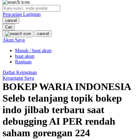
O
Pencarian Lanjutan
Oh Ma Grain
cancel
Okiedog
Cari
cancel
P
Akun Saya
Masuk / buat akun
Peachy
buat akun
Phil & Ted's
Bantuan
Philips Avent
Daftar Keinginan
Keranjang Saya
Pigeon
BOKEP WARIA INDONESIA
Playgro
Seleb telanjang topik bokep
Poled Global
indo jilbab terbaru saat
Ponycycle
debugging AI PER rendah
Puma
saham gorengan 224
Pureats