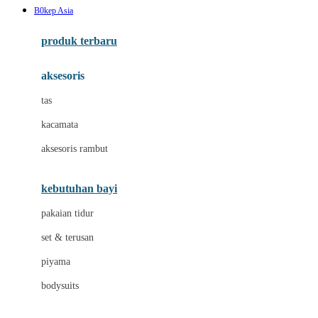
B0kep Asia
Azetabio
produk terbaru
B
aksesoris
Baabaasheepz
tas
Babiators
kacamata
Baby Dove
aksesoris rambut
Baby Jogger
Baby Rovega
kebutuhan bayi
Babybee
pakaian tidur
Banana Boat
set & terusan
Banz
piyama
Barbie
bodysuits
Beaba