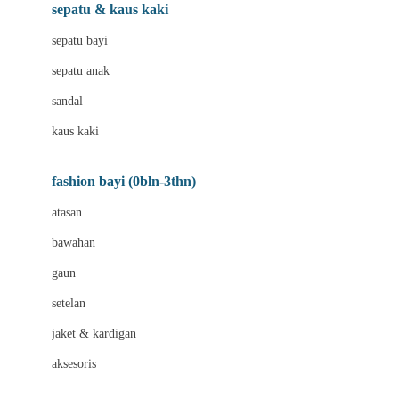
Beauty Barn
sepatu & kaus kaki
Bio Oil
sepatu bayi
Biolane
sepatu anak
Bite Fighters
sandal
Bizzi Growin
kaus kaki
Blackmores
fashion bayi (0bln-3thn)
Blooming Marvellous
atasan
Bonnels
bawahan
Bravado
gaun
Bruder
setelan
Brush Baby
jaket & kardigan
Buds Organics
aksesoris
Bugaboo
Buggygear