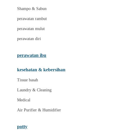
London Taxi
Shampo & Sabun
Love To Dream
perawatan rambut
perawatan mulut
M
perawatan diri
Magformers
Mama's Choice
perawatan ibu
Mamas&Papas
kesehatan & kebersihan
Mamaway
Tissue basah
Maxi Cosi
Laundry & Cleaning
Megabloks
Medical
Micro
Air Purifier & Humidifier
MiDeer
Mimi & Lula
potty
Mini Monkey