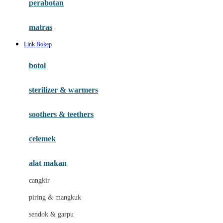
perabotan
Happy Tummy
Hauck
matras
Havaianas
Link Bokep
Hegen
botol
Hot Wheels
sterilizer & warmers
Hybrid
soothers & teethers
I
Inlacta DHA
celemek
Interlac
alat makan
Ivenet
cangkir
J
piring & mangkuk
Jack N Jill
sendok & garpu