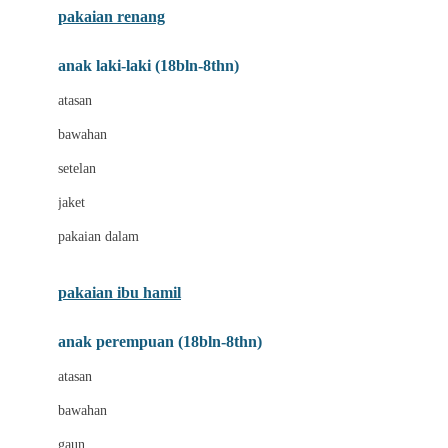
pakaian renang
Bumkins
anak laki-laki (18bln-8thn)
C
atasan
Cetaphil
bawahan
Chicco
setelan
Childlife
jaket
Clevamama
pakaian dalam
Cocolatte
Cottonseeds
pakaian ibu hamil
Cozy N Safe
anak perempuan (18bln-8thn)
Crane
atasan
Cybex
bawahan
D
gaun