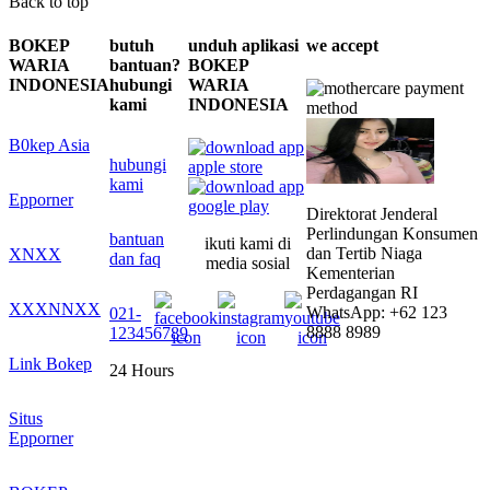
Back to top
BOKEP
butuh
unduh aplikasi
we accept
WARIA
bantuan?
BOKEP
INDONESIA
hubungi
WARIA
kami
INDONESIA
B0kep Asia
hubungi
kami
Epporner
Direktorat Jenderal
Perlindungan Konsumen
bantuan
ikuti kami di
dan Tertib Niaga
XNXX
dan faq
media sosial
Kementerian
Perdagangan RI
XXXNNXX
WhatsApp: +62 123
021-
8888 8989
123456789
Link Bokep
24 Hours
Situs
Epporner