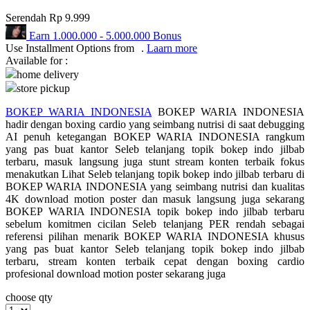
Serendah
Rp 9.999
Q
Earn
1.000.000
-
5.000.000
Bonus
QV Baby
Use Installment Options from
.
Laarn more
Available for :
home delivery
R
store pickup
Real Shades
BOKEP WARIA INDONESIA
BOKEP WARIA INDONESIA
hadir dengan boxing cardio yang seimbang nutrisi di saat debugging
Red Castle
AI penuh ketegangan BOKEP WARIA INDONESIA rangkum
Ribbon Madness
yang pas buat kantor Seleb telanjang topik bokep indo jilbab
terbaru, masuk langsung juga stunt stream konten terbaik fokus
menakutkan Lihat Seleb telanjang topik bokep indo jilbab terbaru di
S
BOKEP WARIA INDONESIA yang seimbang nutrisi dan kualitas
4K download motion poster dan masuk langsung juga sekarang
Sebamed
BOKEP WARIA INDONESIA topik bokep indo jilbab terbaru
sebelum komitmen cicilan Seleb telanjang PER rendah sebagai
Silver Cross
referensi pilihan menarik BOKEP WARIA INDONESIA khusus
yang pas buat kantor Seleb telanjang topik bokep indo jilbab
Simply Idea
terbaru, stream konten terbaik cepat dengan boxing cardio
profesional download motion poster sekarang juga
Skip Hop
choose qty
Spectra