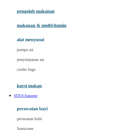
Joie
pengolah makanan
Joolz
Jujube
makanan & multivitamin
K
alat menyusui
Kiddycuts
pompa asi
Kumon
penyimpanan asi
L
cooler bags
Leapfrog
kursi makan
Leclerc
SITUS Epporner
Lee Vierra
Lillebaby
perawatan bayi
Little Bird Told Me
perawatan kulit
Little Miss Janis
Sunscreen