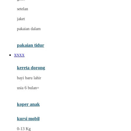
Dae Organics
setelan
Docare
jaket
Doona
pakaian dalam
Down To Earth
Drew
pakaian tidur
Dr. Brown's
XNXX
E
kereta dorong
ELC
bayi baru lahir
Ergobaby
usia 6 bulan+
Expert Care
koper anak
Ezyroller
kursi mobil
F
0-13 Kg