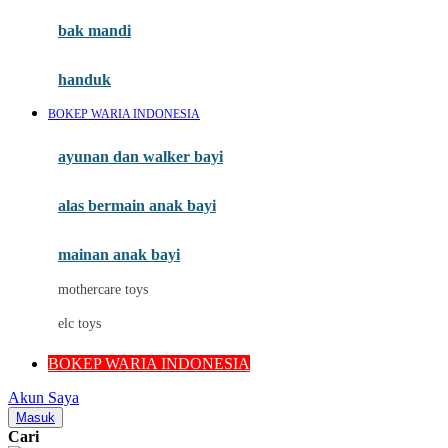
Moby
bak mandi
Momami
handuk
Mothercare
BOKEP WARIA INDONESIA
Mustela
ayunan dan walker bayi
My Buddy Tag
My K
alas bermain anak bayi
N
mainan anak bayi
Naif
mothercare toys
Nike
elc toys
Nordic Natural
BOKEP WARIA INDONESIA
Nuby
Akun Saya
Nuna
Masuk
Cari