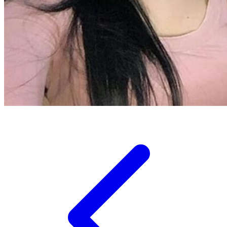
Twistshake
TY Toys
U
V
Veja
Vitaflow
Vtech
W
Waterland
Wellness
X