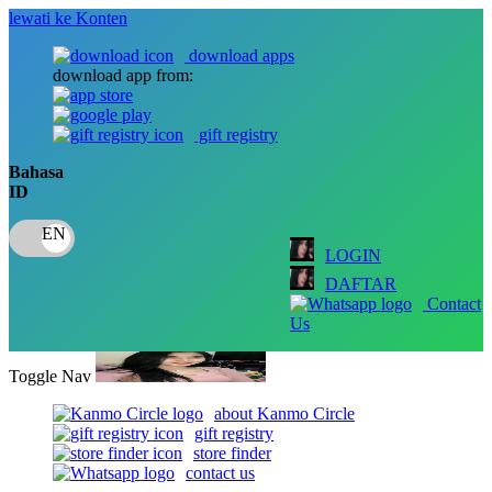
lewati ke Konten
download apps
download app from:
gift registry
Bahasa
ID
LOGIN
DAFTAR
Contact
Us
Toggle Nav
about Kanmo Circle
gift registry
store finder
contact us