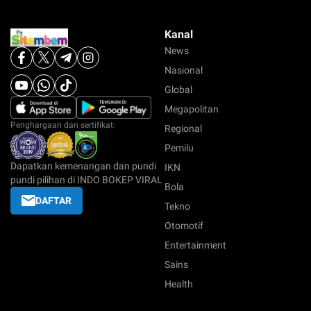
Kanal
News
Nasional
Global
Megapolitan
Penghargaan dan sertifikat:
Regional
Pemilu
Dapatkan kemenangan dan pundi
IKN
pundi pilihan di INDO BOKEP VIRAL
Bola
DAFTAR
Tekno
Otomotif
Entertainment
Sains
Health