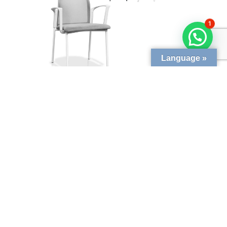
1
Language »
LUX
Ver más