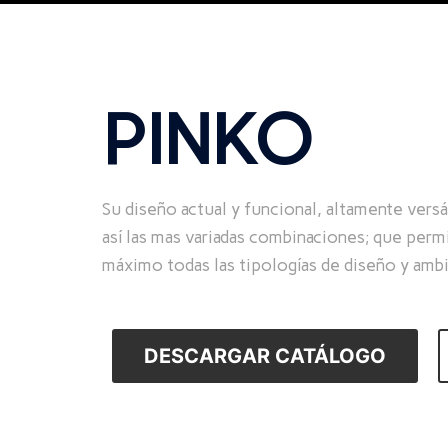
PINKO
Su diseño actual y funcional, altamente versá
así las mas variadas combinaciones; que perm
máximo todas las tipologías de diseño y ambi
DESCARGAR CATÁLOGO