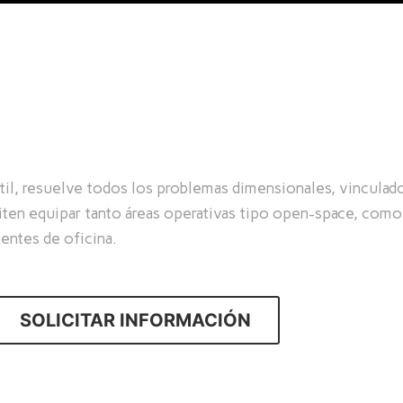
til, resuelve todos los problemas dimensionales, vinculados
iten equipar tanto áreas operativas tipo open-space, como
entes de oficina.
SOLICITAR INFORMACIÓN